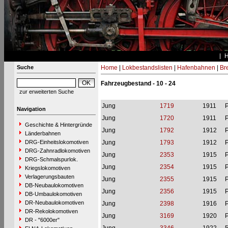
Suche
Home
|
Lokbestandslisten
|
Hafenbahnen
|
Br
Fahrzeugbestand - 10 - 24
zur erweiterten Suche
Jung
1719
1911
P
Navigation
Jung
1720
1911
P
Geschichte & Hintergründe
Jung
1792
1912
P
Länderbahnen
DRG-Einheitslokomotiven
Jung
1793
1912
P
DRG-Zahnradlokomotiven
Jung
2353
1915
P
DRG-Schmalspurlok.
Jung
2354
1915
P
Kriegslokomotiven
Verlagerungsbauten
Jung
2355
1915
P
DB-Neubaulokomotiven
Jung
2356
1915
P
DB-Umbaulokomotiven
DR-Neubaulokomotiven
Jung
2398
1916
P
DR-Rekolokomotiven
Jung
3169
1920
P
DR - "6000er"