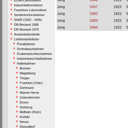
Jung
3346
1922
ELNA-Lokomotiven
Industrielokomotiven
Jung
3347
1922
Feuerlose Lokomotiven
Jung
3382
1922
Sonderkonstruktionen
SAAR (1920 - 1935)
Jung
3383
1922
DB-Bestand 1968
Jung
3384
1922
DR-Bestand 1970
Auslandsbestände
Lokbestandslisten
Privatbahnen
Schmalspurbahnen
Grubenanschlussbahnen
Industrieanschlußbahnen
Hafenbahnen
Bremen
Magdeburg
Torgau
Frankfurt (Oder)
Dortmund
Wanne-Herne
Gelsenkirchen
Essen
Duisburg
Mülheim (Ruhr)
Krefeld
Neuss
Düsseldorf