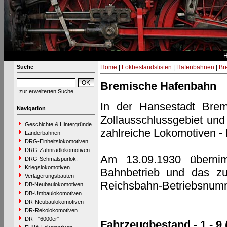
Suche
Home
|
Lokbestandslisten
|
Hafenbahnen
|
Br
Bremische Hafenbahn
zur erweiterten Suche
In der Hansestadt Brem
Navigation
Zollausschlussgebiet und
Geschichte & Hintergründe
zahlreiche Lokomotiven - 
Länderbahnen
DRG-Einheitslokomotiven
DRG-Zahnradlokomotiven
Am 13.09.1930 übernim
DRG-Schmalspurlok.
Kriegslokomotiven
Bahnbetrieb und das zu
Verlagerungsbauten
Reichsbahn-Betriebsnumm
DB-Neubaulokomotiven
DB-Umbaulokomotiven
DR-Neubaulokomotiven
DR-Rekolokomotiven
DR - "6000er"
Fahrzeugbestand - 1 - 9 