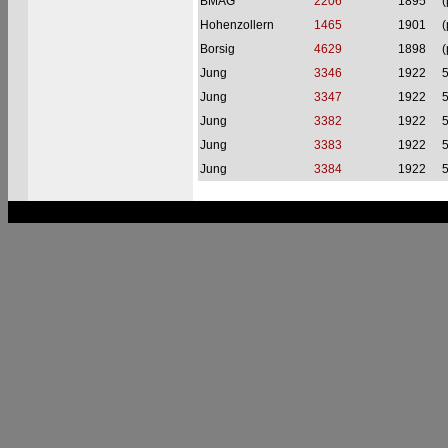
BMAG
2206
1895
(
Hohenzollern
1465
1901
(
Borsig
4629
1898
(
Jung
3346
1922
Jung
3347
1922
Jung
3382
1922
Jung
3383
1922
Jung
3384
1922