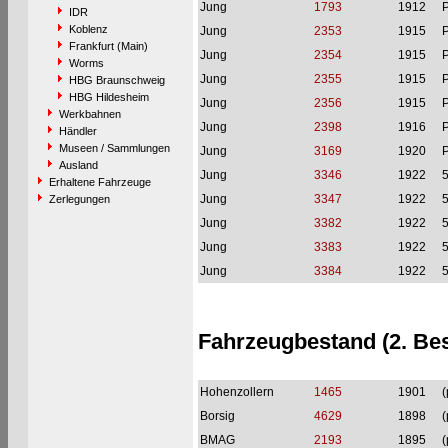
Jung
1793
1912
P
IDR
Koblenz
Jung
2353
1915
P
Frankfurt (Main)
Jung
2354
1915
P
Worms
Jung
2355
1915
P
HBG Braunschweig
HBG Hildesheim
Jung
2356
1915
P
Werkbahnen
Jung
2398
1916
P
Händler
Museen / Sammlungen
Jung
3169
1920
P
Ausland
Jung
3346
1922
Erhaltene Fahrzeuge
Jung
3347
1922
Zerlegungen
Jung
3382
1922
Jung
3383
1922
Jung
3384
1922
Fahrzeugbestand (2. Be
Hohenzollern
1465
1901
(
Borsig
4629
1898
(
BMAG
2193
1895
(