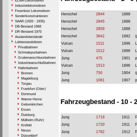
ELNA-Lokomotiven
Industrielokomotiven
Feuerlose Lokomotiven
Henschel
2844
1888
Sonderkonstruktionen
SAAR (1920 - 1935)
Henschel
2845
1888
DB-Bestand 1968
Henschel
2859
1888
DR-Bestand 1970
Henschel
3642
1892
(
Auslandsbestände
Lokbestandslisten
Vulcan
1511
1896
L
Privatbahnen
Vulcan
1512
1896
L
Schmalspurbahnen
Grubenanschlussbahnen
Jung
475
1901
p
Industrieanschlußbahnen
Vulcan
1513
1896
L
Hafenbahnen
Jung
750
1904
(
Bremen
Magdeburg
Jung
1081
1907
p
Torgau
Frankfurt (Oder)
Dortmund
Wanne-Herne
Fahrzeugbestand - 10 - 
Gelsenkirchen
Essen
Duisburg
Jung
1719
1911
P
Mülheim (Ruhr)
Jung
1720
1911
P
Krefeld
Neuss
Jung
1792
1912
P
Düsseldorf