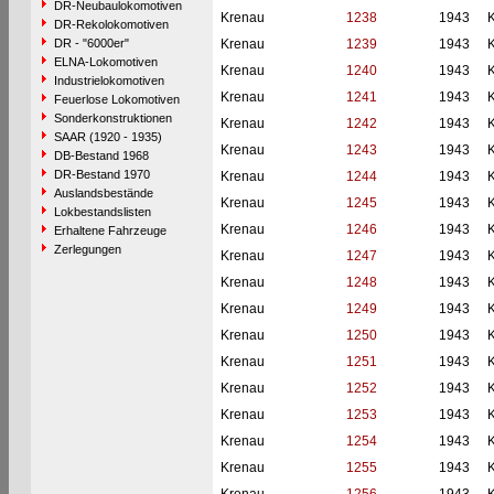
DR-Neubaulokomotiven
Krenau
1238
1943
DR-Rekolokomotiven
DR - "6000er"
Krenau
1239
1943
ELNA-Lokomotiven
Krenau
1240
1943
Industrielokomotiven
Krenau
1241
1943
Feuerlose Lokomotiven
Sonderkonstruktionen
Krenau
1242
1943
SAAR (1920 - 1935)
Krenau
1243
1943
DB-Bestand 1968
DR-Bestand 1970
Krenau
1244
1943
Auslandsbestände
Krenau
1245
1943
Lokbestandslisten
Krenau
1246
1943
Erhaltene Fahrzeuge
Zerlegungen
Krenau
1247
1943
Krenau
1248
1943
Krenau
1249
1943
Krenau
1250
1943
Krenau
1251
1943
Krenau
1252
1943
Krenau
1253
1943
Krenau
1254
1943
Krenau
1255
1943