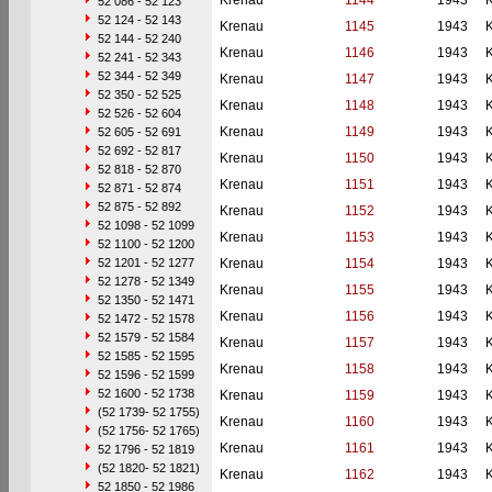
Krenau
1144
1943
52 086 - 52 123
52 124 - 52 143
Krenau
1145
1943
52 144 - 52 240
Krenau
1146
1943
52 241 - 52 343
52 344 - 52 349
Krenau
1147
1943
52 350 - 52 525
Krenau
1148
1943
52 526 - 52 604
Krenau
1149
1943
52 605 - 52 691
52 692 - 52 817
Krenau
1150
1943
52 818 - 52 870
Krenau
1151
1943
52 871 - 52 874
52 875 - 52 892
Krenau
1152
1943
52 1098 - 52 1099
Krenau
1153
1943
52 1100 - 52 1200
52 1201 - 52 1277
Krenau
1154
1943
52 1278 - 52 1349
Krenau
1155
1943
52 1350 - 52 1471
Krenau
1156
1943
52 1472 - 52 1578
52 1579 - 52 1584
Krenau
1157
1943
52 1585 - 52 1595
Krenau
1158
1943
52 1596 - 52 1599
52 1600 - 52 1738
Krenau
1159
1943
(52 1739- 52 1755)
Krenau
1160
1943
(52 1756- 52 1765)
Krenau
1161
1943
52 1796 - 52 1819
(52 1820- 52 1821)
Krenau
1162
1943
52 1850 - 52 1986