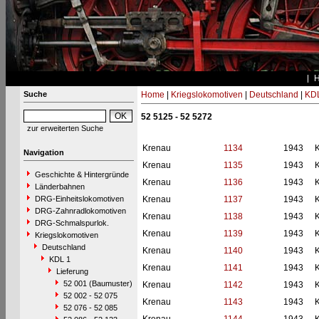
Suche
Home
|
Kriegslokomotiven
|
Deutschland
|
KDL
52 5125 - 52 5272
zur erweiterten Suche
Krenau
1134
1943
Navigation
Krenau
1135
1943
Geschichte & Hintergründe
Krenau
1136
1943
Länderbahnen
DRG-Einheitslokomotiven
Krenau
1137
1943
DRG-Zahnradlokomotiven
Krenau
1138
1943
DRG-Schmalspurlok.
Krenau
1139
1943
Kriegslokomotiven
Deutschland
Krenau
1140
1943
KDL 1
Krenau
1141
1943
Lieferung
52 001 (Baumuster)
Krenau
1142
1943
52 002 - 52 075
Krenau
1143
1943
52 076 - 52 085