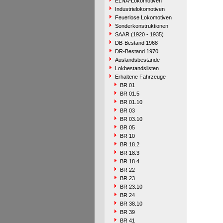
ELNA-Lokomotiven
Industrielokomotiven
Feuerlose Lokomotiven
Sonderkonstruktionen
SAAR (1920 - 1935)
DB-Bestand 1968
DR-Bestand 1970
Auslandsbestände
Lokbestandslisten
Erhaltene Fahrzeuge
BR 01
BR 01.5
BR 01.10
BR 03
BR 03.10
BR 05
BR 10
BR 18.2
BR 18.3
BR 18.4
BR 22
BR 23
BR 23.10
BR 24
BR 38.10
BR 39
BR 41