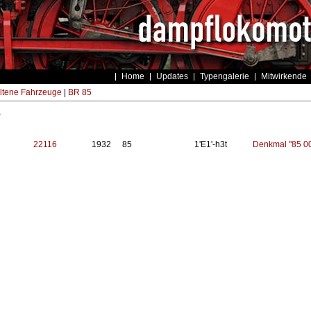
Home
Updates
Typengalerie
Mitwirkende
ltene Fahrzeuge
|
BR 85
5
22116
1932
85
1'E1'-h3t
Denkmal "85 0