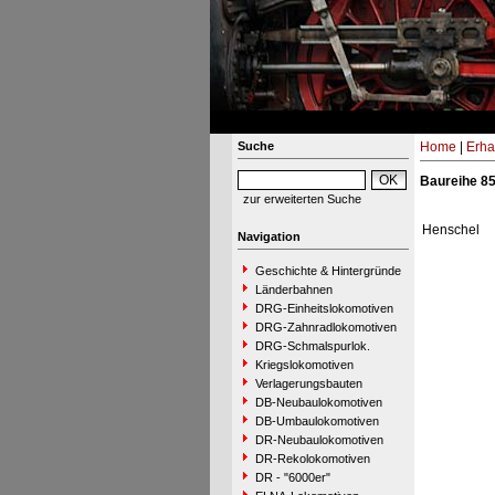
Suche
Home
|
Erha
Baureihe 8
zur erweiterten Suche
Henschel
Navigation
Geschichte & Hintergründe
Länderbahnen
DRG-Einheitslokomotiven
DRG-Zahnradlokomotiven
DRG-Schmalspurlok.
Kriegslokomotiven
Verlagerungsbauten
DB-Neubaulokomotiven
DB-Umbaulokomotiven
DR-Neubaulokomotiven
DR-Rekolokomotiven
DR - "6000er"