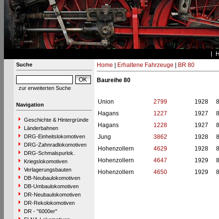
Suche
Home
|
Erhaltene Fahrzeuge
|
BR 80
Baureihe 80
zur erweiterten Suche
Union
2799
1928
Navigation
Hagans
1227
1927
Geschichte & Hintergründe
Hagans
1228
1927
Länderbahnen
DRG-Einheitslokomotiven
Jung
3862
1928
DRG-Zahnradlokomotiven
Hohenzollern
4629
1928
DRG-Schmalspurlok.
Hohenzollern
4647
1929
Kriegslokomotiven
Verlagerungsbauten
Hohenzollern
4650
1929
DB-Neubaulokomotiven
DB-Umbaulokomotiven
DR-Neubaulokomotiven
DR-Rekolokomotiven
DR - "6000er"