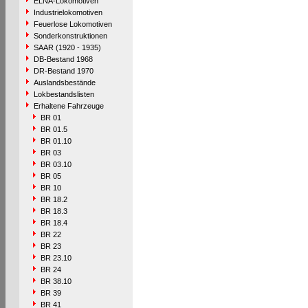
ELNA-Lokomotiven
Industrielokomotiven
Feuerlose Lokomotiven
Sonderkonstruktionen
SAAR (1920 - 1935)
DB-Bestand 1968
DR-Bestand 1970
Auslandsbestände
Lokbestandslisten
Erhaltene Fahrzeuge
BR 01
BR 01.5
BR 01.10
BR 03
BR 03.10
BR 05
BR 10
BR 18.2
BR 18.3
BR 18.4
BR 22
BR 23
BR 23.10
BR 24
BR 38.10
BR 39
BR 41