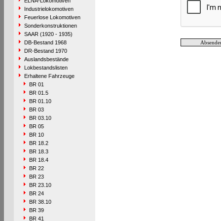
ELNA-Lokomotiven
Industrielokomotiven
Feuerlose Lokomotiven
Sonderkonstruktionen
SAAR (1920 - 1935)
DB-Bestand 1968
DR-Bestand 1970
Auslandsbestände
Lokbestandslisten
Erhaltene Fahrzeuge
BR 01
BR 01.5
BR 01.10
BR 03
BR 03.10
BR 05
BR 10
BR 18.2
BR 18.3
BR 18.4
BR 22
BR 23
BR 23.10
BR 24
BR 38.10
BR 39
BR 41