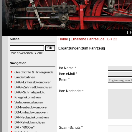
Suche
Home
|
Erhaltene Fahrzeuge
|
BR 22
Ergänzungen zum Fahrzeug
zur erweiterten Suche
Navigation
Ihr Name *
Geschichte & Hintergründe
Ihre eMail *
Länderbahnen
Betreff
DRG-Einheitslokomotiven
DRG-Zahnradlokomotiven
Ihre Nachricht *
DRG-Schmalspurlok.
Kriegslokomotiven
Verlagerungsbauten
DB-Neubaulokomotiven
DB-Umbaulokomotiven
DR-Neubaulokomotiven
DR-Rekolokomotiven
DR - "6000er"
Spam-Schutz *