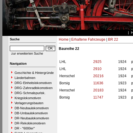
Suche
Home
|
Erhaltene Fahrzeuge
|
BR 22
Baureihe 22
zur erweiterten Suche
LHL
2925
1924
p
Navigation
LHL
2910
1924
p
Geschichte & Hintergründe
Henschel
20216
1924
p
Länderbahnen
DRG-Einheitslokomotiven
Borsig
11636
1923
p
DRG-Zahnradlokomotiven
Henschel
20183
1924
p
DRG-Schmalspurlok.
Borsig
11747
1923
p
Kriegslokomotiven
Verlagerungsbauten
DB-Neubaulokomotiven
DB-Umbaulokomotiven
DR-Neubaulokomotiven
DR-Rekolokomotiven
DR - "6000er"