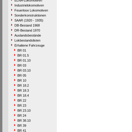
ELNA-Lokomotiven
Industrielokomotiven
Feuerlose Lokomotiven
Sonderkonstruktionen
SAAR (1920 - 1935)
DB-Bestand 1968
DR-Bestand 1970
Auslandsbestände
Lokbestandslisten
Erhaltene Fahrzeuge
BR 01
BR 01.5
BR 01.10
BR 03
BR 03.10
BR 05
BR 10
BR 18.2
BR 18.3
BR 18.4
BR 22
BR 23
BR 23.10
BR 24
BR 38.10
BR 39
BR 41