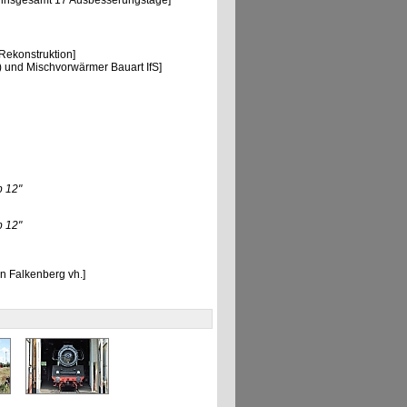
45 insgesamt 17 Ausbesserungstage]
ekonstruktion]
 und Mischvorwärmer Bauart IfS]
 12"
 12"
n Falkenberg vh.]