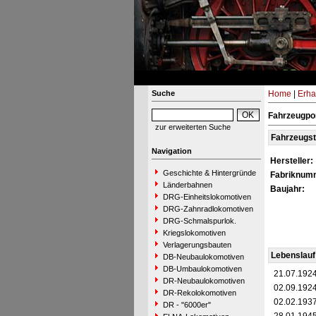
Suche
Home
|
Erha
Fahrzeugpor
zur erweiterten Suche
Fahrzeugs
Navigation
Hersteller:
Geschichte & Hintergründe
Fabriknum
Länderbahnen
Baujahr:
DRG-Einheitslokomotiven
DRG-Zahnradlokomotiven
DRG-Schmalspurlok.
Kriegslokomotiven
Verlagerungsbauten
Lebenslauf
DB-Neubaulokomotiven
DB-Umbaulokomotiven
21.07.192
DR-Neubaulokomotiven
02.09.192
DR-Rekolokomotiven
02.02.193
DR - "6000er"