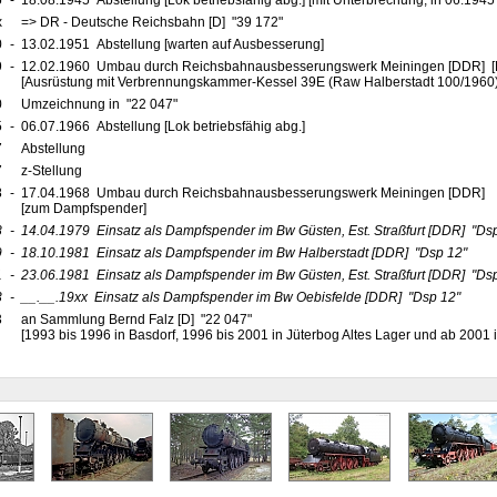
5
-
18.08.1945 Abstellung [Lok betriebsfähig abg.] [mit Unterbrechung, in 06.19
x
=> DR - Deutsche Reichsbahn [D] "39 172"
0
-
13.02.1951 Abstellung [warten auf Ausbesserung]
9
-
12.02.1960 Umbau durch Reichsbahnausbesserungswerk Meiningen [DDR] [R
[Ausrüstung mit Verbrennungskammer-Kessel 39E (Raw Halberstadt 100/1960)
0
Umzeichnung in "22 047"
5
-
06.07.1966 Abstellung [Lok betriebsfähig abg.]
7
Abstellung
7
z-Stellung
8
-
17.04.1968 Umbau durch Reichsbahnausbesserungswerk Meiningen [DDR]
[zum Dampfspender]
8
-
14.04.1979
Einsatz als Dampfspender im Bw Güsten, Est. Straßfurt
[DDR]
"Dsp
9
-
18.10.1981
Einsatz als Dampfspender im Bw Halberstadt
[DDR]
"Dsp 12"
1
-
23.06.1981
Einsatz als Dampfspender im Bw Güsten, Est. Straßfurt
[DDR]
"Dsp
3
-
__.__.19xx
Einsatz als Dampfspender im Bw Oebisfelde
[DDR]
"Dsp 12"
3
an Sammlung Bernd Falz [D] "22 047"
[1993 bis 1996 in Basdorf, 1996 bis 2001 in Jüterbog Altes Lager und ab 2001 i