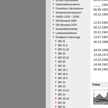
28.01.194
ELNA-Lokomotiven
Industrielokomotiven
__.__.194
Feuerlose Lokomotiven
06.09.195
Sonderkonstruktionen
29.12.195
SAAR (1920 - 1935)
DB-Bestand 1968
12.02.196
DR-Bestand 1970
08.12.196
Auslandsbestände
20.01.196
Lokbestandslisten
13.07.196
Erhaltene Fahrzeuge
BR 01
26.03.196
BR 01.5
BR 01.10
18.04.196
BR 03
15.04.197
BR 03.10
19.10.198
BR 05
24.06.198
BR 10
30.09.199
BR 18.2
BR 18.3
BR 18.4
BR 22
Fotos
BR 23
BR 23.10
BR 24
BR 38.10
BR 39
BR 41