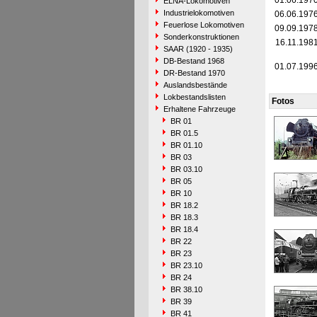
01.06.197
ELNA-Lokomotiven
Industrielokomotiven
06.06.197
Feuerlose Lokomotiven
09.09.197
Sonderkonstruktionen
16.11.198
SAAR (1920 - 1935)
DB-Bestand 1968
01.07.199
DR-Bestand 1970
Auslandsbestände
Lokbestandslisten
Fotos
Erhaltene Fahrzeuge
BR 01
BR 01.5
BR 01.10
BR 03
BR 03.10
BR 05
BR 10
BR 18.2
BR 18.3
BR 18.4
BR 22
BR 23
BR 23.10
BR 24
BR 38.10
BR 39
BR 41