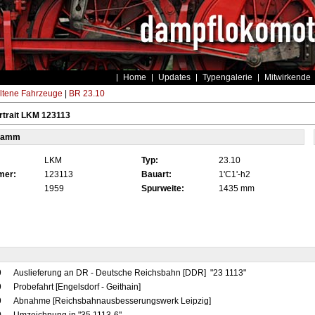
Home
Updates
Typengalerie
Mitwirkende
ltene Fahrzeuge
|
BR 23.10
trait LKM 123113
tamm
LKM
Typ:
23.10
mer:
123113
Bauart:
1'C1'-h2
1959
Spurweite:
1435 mm
9
Auslieferung an DR - Deutsche Reichsbahn [DDR] "23 1113"
9
Probefahrt [Engelsdorf - Geithain]
9
Abnahme [Reichsbahnausbesserungswerk Leipzig]