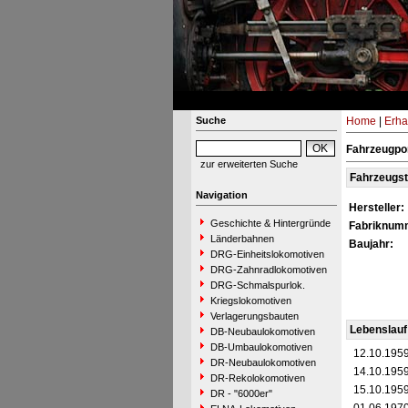
Suche
Home
|
Erha
Fahrzeugpor
zur erweiterten Suche
Fahrzeugs
Navigation
Hersteller:
Geschichte & Hintergründe
Fabriknum
Länderbahnen
Baujahr:
DRG-Einheitslokomotiven
DRG-Zahnradlokomotiven
DRG-Schmalspurlok.
Kriegslokomotiven
Verlagerungsbauten
Lebenslauf
DB-Neubaulokomotiven
DB-Umbaulokomotiven
12.10.195
DR-Neubaulokomotiven
14.10.195
DR-Rekolokomotiven
15.10.195
DR - "6000er"