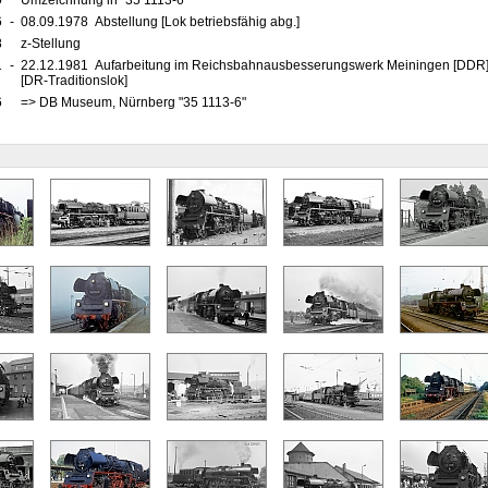
0
Umzeichnung in "35 1113-6"
6
-
08.09.1978 Abstellung [Lok betriebsfähig abg.]
8
z-Stellung
1
-
22.12.1981 Aufarbeitung im Reichsbahnausbesserungswerk Meiningen [DD
[DR-Traditionslok]
6
=> DB Museum, Nürnberg "35 1113-6"