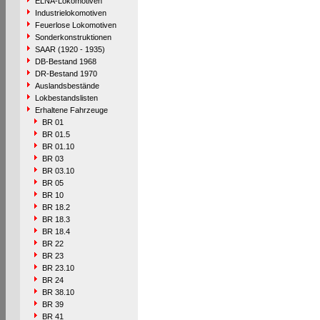
ELNA-Lokomotiven
Industrielokomotiven
Feuerlose Lokomotiven
Sonderkonstruktionen
SAAR (1920 - 1935)
DB-Bestand 1968
DR-Bestand 1970
Auslandsbestände
Lokbestandslisten
Erhaltene Fahrzeuge
BR 01
BR 01.5
BR 01.10
BR 03
BR 03.10
BR 05
BR 10
BR 18.2
BR 18.3
BR 18.4
BR 22
BR 23
BR 23.10
BR 24
BR 38.10
BR 39
BR 41