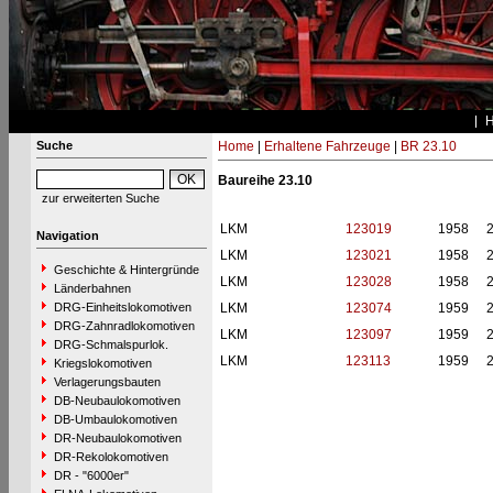
Suche
Home
|
Erhaltene Fahrzeuge
|
BR 23.10
Baureihe 23.10
zur erweiterten Suche
LKM
123019
1958
2
Navigation
LKM
123021
1958
2
Geschichte & Hintergründe
LKM
123028
1958
2
Länderbahnen
DRG-Einheitslokomotiven
LKM
123074
1959
2
DRG-Zahnradlokomotiven
LKM
123097
1959
2
DRG-Schmalspurlok.
LKM
123113
1959
2
Kriegslokomotiven
Verlagerungsbauten
DB-Neubaulokomotiven
DB-Umbaulokomotiven
DR-Neubaulokomotiven
DR-Rekolokomotiven
DR - "6000er"