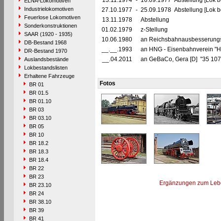
13.11.1974
-
16.09.1977 Abstellung [Lok be
ELNA-Lokomotiven
Industrielokomotiven
27.10.1977
-
25.09.1978 Abstellung [Lok be
Feuerlose Lokomotiven
13.11.1978
Abstellung
Sonderkonstruktionen
01.02.1979
z-Stellung
SAAR (1920 - 1935)
10.06.1980
an Reichsbahnausbesserungsw
DB-Bestand 1968
__.__.1993
an HNG - Eisenbahnverein "Hei
DR-Bestand 1970
__.04.2011
an GeBaCo, Gera [D] "35 10
Auslandsbestände
Lokbestandslisten
Erhaltene Fahrzeuge
Fotos
BR 01
BR 01.5
BR 01.10
BR 03
BR 03.10
BR 05
BR 10
BR 18.2
BR 18.3
BR 18.4
BR 22
BR 23
Ergänzungen zum Leb
BR 23.10
BR 24
BR 38.10
BR 39
BR 41