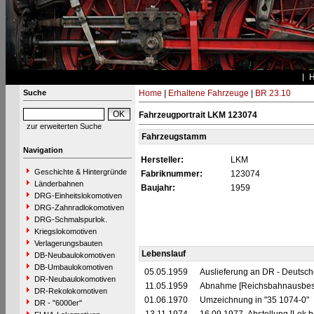
Suche
Home
|
Erhaltene Fahrzeuge
|
BR 23.10
Fahrzeugportrait LKM 123074
zur erweiterten Suche
Fahrzeugstamm
Navigation
Hersteller:
LKM
Geschichte & Hintergründe
Fabriknummer:
123074
Länderbahnen
Baujahr:
1959
DRG-Einheitslokomotiven
DRG-Zahnradlokomotiven
DRG-Schmalspurlok.
Kriegslokomotiven
Verlagerungsbauten
Lebenslauf
DB-Neubaulokomotiven
DB-Umbaulokomotiven
05.05.1959
Auslieferung an DR - Deutsc
DR-Neubaulokomotiven
11.05.1959
Abnahme [Reichsbahnausbess
DR-Rekolokomotiven
01.06.1970
Umzeichnung in "35 1074-0"
DR - "6000er"