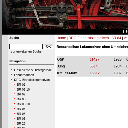
Suche
Home
|
DRG-Einheitslokomotiven
|
BR 64
|
Ve
Bestandsliste Lokomotiven ohne Umzeichn
zur erweiterten Suche
O&K
11427
1928
Navigation
Jung
5514
1934
Geschichte & Hintergründe
Krauss-Maffei
15612
1937
Länderbahnen
DRG-Einheitslokomotiven
BR 01
BR 01.10
BR 02
BR 03
BR 03.10
BR 04
BR 05
BR 06
BR 23