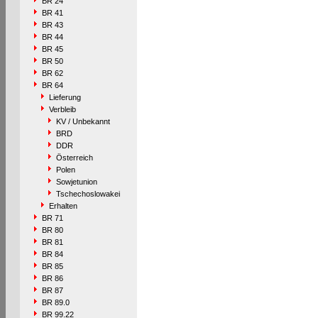
BR 24
BR 41
BR 43
BR 44
BR 45
BR 50
BR 62
BR 64
Lieferung
Verbleib
KV / Unbekannt
BRD
DDR
Österreich
Polen
Sowjetunion
Tschechoslowakei
Erhalten
BR 71
BR 80
BR 81
BR 84
BR 85
BR 86
BR 87
BR 89.0
BR 99.22