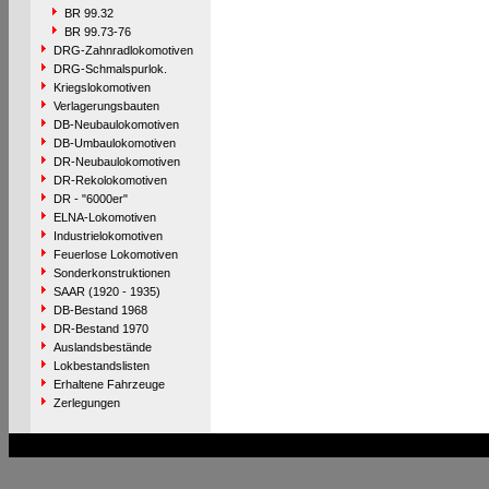
BR 99.32
BR 99.73-76
DRG-Zahnradlokomotiven
DRG-Schmalspurlok.
Kriegslokomotiven
Verlagerungsbauten
DB-Neubaulokomotiven
DB-Umbaulokomotiven
DR-Neubaulokomotiven
DR-Rekolokomotiven
DR - "6000er"
ELNA-Lokomotiven
Industrielokomotiven
Feuerlose Lokomotiven
Sonderkonstruktionen
SAAR (1920 - 1935)
DB-Bestand 1968
DR-Bestand 1970
Auslandsbestände
Lokbestandslisten
Erhaltene Fahrzeuge
Zerlegungen