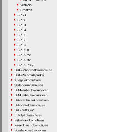
64 511 - 64 520
Verbleib
Erhalten
BR 71
BR 80
BR 81
BR 84
BR 85
BR 86
BR 87
BR 89.0
BR 99.22
BR 99.32
BR 99.73-76
DRG-Zahnradlokomotiven
DRG-Schmalspurlok.
Kriegslokomotiven
Verlagerungsbauten
DB-Neubaulokomotiven
DB-Umbaulokomotiven
DR-Neubaulokomotiven
DR-Rekolokomotiven
DR - "6000er"
ELNA-Lokomotiven
Industrielokomotiven
Feuerlose Lokomotiven
Sonderkonstruktionen