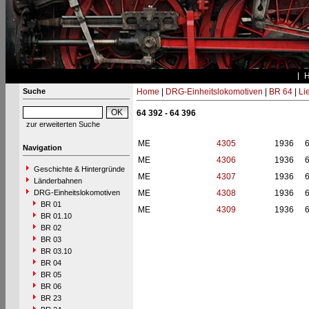
Suche
Home
|
DRG-Einheitslokomotiven
|
BR 64
|
Li
64 392 - 64 396
zur erweiterten Suche
ME
4305
1936
Navigation
ME
4306
1936
Geschichte & Hintergründe
ME
4307
1936
Länderbahnen
DRG-Einheitslokomotiven
ME
4308
1936
BR 01
ME
4309
1936
BR 01.10
BR 02
BR 03
BR 03.10
BR 04
BR 05
BR 06
BR 23