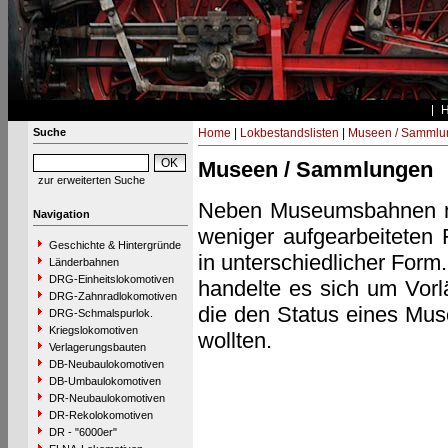
Suche
Home
|
Lokbestandslisten
|
Museen / Sammlu
Museen / Sammlungen
zur erweiterten Suche
Neben Museumsbahnen mi
Navigation
weniger aufgearbeiteten
Geschichte & Hintergründe
in unterschiedlicher Form.
Länderbahnen
DRG-Einheitslokomotiven
handelte es sich um Vor
DRG-Zahnradlokomotiven
die den Status eines Muse
DRG-Schmalspurlok.
Kriegslokomotiven
wollten.
Verlagerungsbauten
DB-Neubaulokomotiven
DB-Umbaulokomotiven
DR-Neubaulokomotiven
DR-Rekolokomotiven
DR - "6000er"