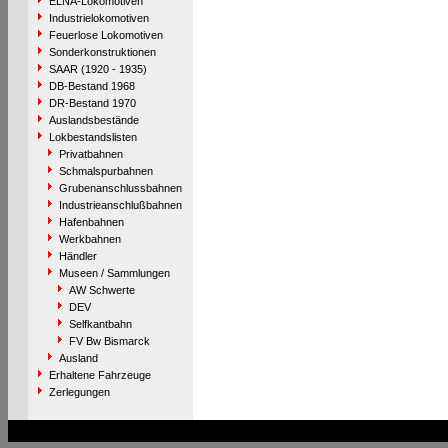
ELNA-Lokomotiven
Industrielokomotiven
Feuerlose Lokomotiven
Sonderkonstruktionen
SAAR (1920 - 1935)
DB-Bestand 1968
DR-Bestand 1970
Auslandsbestände
Lokbestandslisten
Privatbahnen
Schmalspurbahnen
Grubenanschlussbahnen
Industrieanschlußbahnen
Hafenbahnen
Werkbahnen
Händler
Museen / Sammlungen
AW Schwerte
DEV
Selfkantbahn
FV Bw Bismarck
Ausland
Erhaltene Fahrzeuge
Zerlegungen