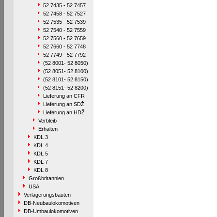
52 7435 - 52 7457
52 7458 - 52 7527
52 7535 - 52 7539
52 7540 - 52 7559
52 7560 - 52 7659
52 7660 - 52 7748
52 7749 - 52 7792
(52 8001- 52 8050)
(52 8051- 52 8100)
(52 8101- 52 8150)
(52 8151- 52 8200)
Lieferung an CFR
Lieferung an SDŽ
Lieferung an HDŽ
Verbleib
Erhalten
KDL 3
KDL 4
KDL 5
KDL 7
KDL 8
Großbritannien
USA
Verlagerungsbauten
DB-Neubaulokomotiven
DB-Umbaulokomotiven