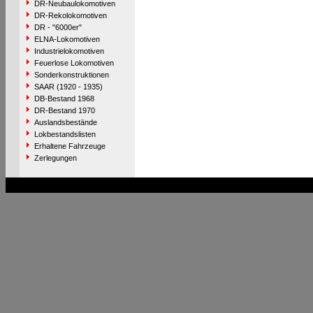
DR-Neubaulokomotiven
DR-Rekolokomotiven
DR - "6000er"
ELNA-Lokomotiven
Industrielokomotiven
Feuerlose Lokomotiven
Sonderkonstruktionen
SAAR (1920 - 1935)
DB-Bestand 1968
DR-Bestand 1970
Auslandsbestände
Lokbestandslisten
Erhaltene Fahrzeuge
Zerlegungen