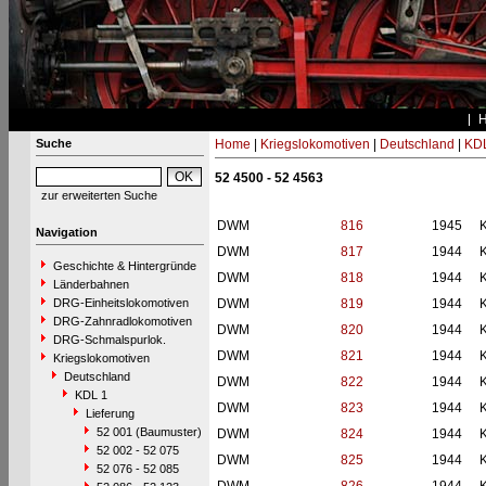
Suche
Home
|
Kriegslokomotiven
|
Deutschland
|
KDL
52 4500 - 52 4563
zur erweiterten Suche
DWM
816
1945
Navigation
DWM
817
1944
Geschichte & Hintergründe
DWM
818
1944
Länderbahnen
DRG-Einheitslokomotiven
DWM
819
1944
DRG-Zahnradlokomotiven
DWM
820
1944
DRG-Schmalspurlok.
DWM
821
1944
Kriegslokomotiven
Deutschland
DWM
822
1944
KDL 1
DWM
823
1944
Lieferung
52 001 (Baumuster)
DWM
824
1944
52 002 - 52 075
DWM
825
1944
52 076 - 52 085