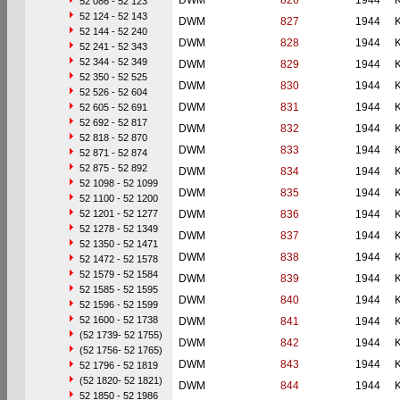
DWM
826
1944
52 086 - 52 123
52 124 - 52 143
DWM
827
1944
52 144 - 52 240
DWM
828
1944
52 241 - 52 343
52 344 - 52 349
DWM
829
1944
52 350 - 52 525
DWM
830
1944
52 526 - 52 604
DWM
831
1944
52 605 - 52 691
52 692 - 52 817
DWM
832
1944
52 818 - 52 870
DWM
833
1944
52 871 - 52 874
52 875 - 52 892
DWM
834
1944
52 1098 - 52 1099
DWM
835
1944
52 1100 - 52 1200
52 1201 - 52 1277
DWM
836
1944
52 1278 - 52 1349
DWM
837
1944
52 1350 - 52 1471
DWM
838
1944
52 1472 - 52 1578
52 1579 - 52 1584
DWM
839
1944
52 1585 - 52 1595
DWM
840
1944
52 1596 - 52 1599
52 1600 - 52 1738
DWM
841
1944
(52 1739- 52 1755)
DWM
842
1944
(52 1756- 52 1765)
DWM
843
1944
52 1796 - 52 1819
(52 1820- 52 1821)
DWM
844
1944
52 1850 - 52 1986