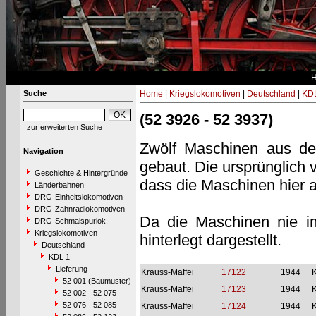
Suche
Home
|
Kriegslokomotiven
|
Deutschland
|
KDL
(52 3926 - 52 3937)
zur erweiterten Suche
Zwölf Maschinen aus dem
Navigation
gebaut. Die ursprünglich
Geschichte & Hintergründe
dass die Maschinen hier a
Länderbahnen
DRG-Einheitslokomotiven
DRG-Zahnradlokomotiven
Da die Maschinen nie i
DRG-Schmalspurlok.
Kriegslokomotiven
hinterlegt dargestellt.
Deutschland
KDL 1
Lieferung
Krauss-Maffei
17122
1944
52 001 (Baumuster)
Krauss-Maffei
17123
1944
52 002 - 52 075
52 076 - 52 085
Krauss-Maffei
17124
1944