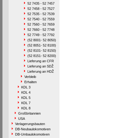
52 7435 - 52 7457
52 7458 - 52 7527
52 7535 - 52 7539
52 7540 - 52 7559
52 7560 - 52 7659
52 7660 - 52 7748
52 7749 - 52 7792
(52 8001- 52 8050)
(52 8051- 52 8100)
(52 8101- 52 8150)
(52 8151- 52 8200)
Lieferung an CFR
Lieferung an SDŽ
Lieferung an HDŽ
Verbleib
Erhalten
KDL 3
KDL 4
KDL 5
KDL 7
KDL 8
Großbritannien
USA
Verlagerungsbauten
DB-Neubaulokomotiven
DB-Umbaulokomotiven