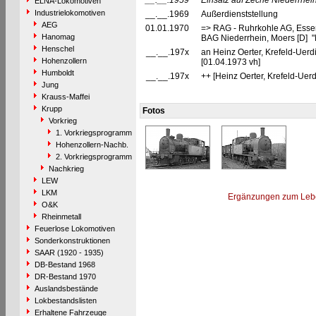
__.__.1959
Einsatz auf Zeche Niederrhein 
ELNA-Lokomotiven
Industrielokomotiven
__.__.1969
Außerdienststellung
AEG
01.01.1970
=> RAG - Ruhrkohle AG, Esse
Hanomag
BAG Niederrhein, Moers [D] "
Henschel
__.__.197x
an Heinz Oerter, Krefeld-Uerd
Hohenzollern
[01.04.1973 vh]
Humboldt
__.__.197x
++ [Heinz Oerter, Krefeld-Uer
Jung
Krauss-Maffei
Krupp
Fotos
Vorkrieg
1. Vorkriegsprogramm
Hohenzollern-Nachb.
2. Vorkriegsprogramm
Nachkrieg
LEW
LKM
Ergänzungen zum Leb
O&K
Rheinmetall
Feuerlose Lokomotiven
Sonderkonstruktionen
SAAR (1920 - 1935)
DB-Bestand 1968
DR-Bestand 1970
Auslandsbestände
Lokbestandslisten
Erhaltene Fahrzeuge