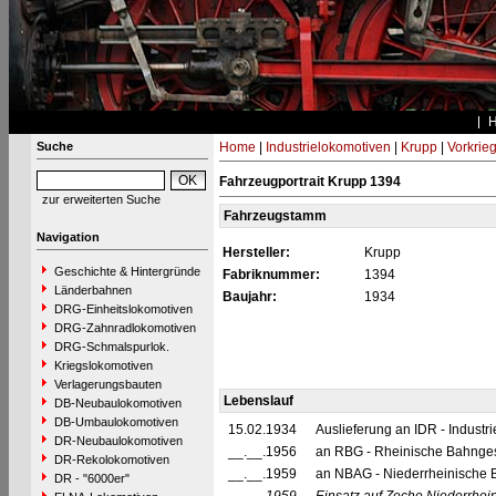
Suche
Home
|
Industrielokomotiven
|
Krupp
|
Vorkrie
Fahrzeugportrait Krupp 1394
zur erweiterten Suche
Fahrzeugstamm
Navigation
Hersteller:
Krupp
Geschichte & Hintergründe
Fabriknummer:
1394
Länderbahnen
Baujahr:
1934
DRG-Einheitslokomotiven
DRG-Zahnradlokomotiven
DRG-Schmalspurlok.
Kriegslokomotiven
Verlagerungsbauten
Lebenslauf
DB-Neubaulokomotiven
DB-Umbaulokomotiven
15.02.1934
Auslieferung an IDR - Industr
DR-Neubaulokomotiven
__.__.1956
an RBG - Rheinische Bahngese
DR-Rekolokomotiven
__.__.1959
an NBAG - Niederrheinische B
DR - "6000er"