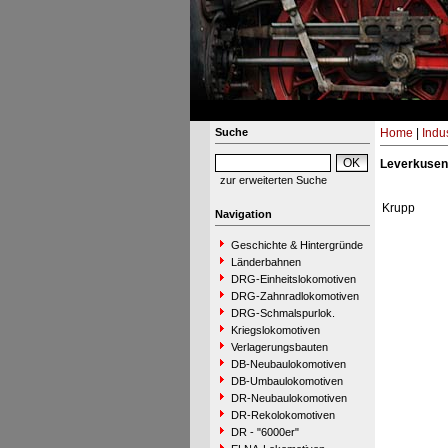
Suche
Home
|
Indu
Leverkusen
zur erweiterten Suche
Krupp
Navigation
Geschichte & Hintergründe
Länderbahnen
DRG-Einheitslokomotiven
DRG-Zahnradlokomotiven
DRG-Schmalspurlok.
Kriegslokomotiven
Verlagerungsbauten
DB-Neubaulokomotiven
DB-Umbaulokomotiven
DR-Neubaulokomotiven
DR-Rekolokomotiven
DR - "6000er"