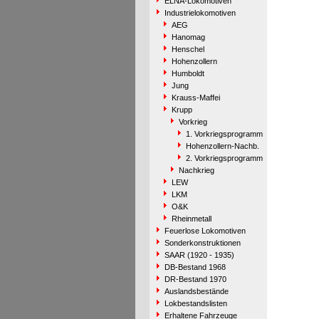
ELNA-Lokomotiven
Industrielokomotiven
AEG
Hanomag
Henschel
Hohenzollern
Humboldt
Jung
Krauss-Maffei
Krupp
Vorkrieg
1. Vorkriegsprogramm
Hohenzollern-Nachb.
2. Vorkriegsprogramm
Nachkrieg
LEW
LKM
O&K
Rheinmetall
Feuerlose Lokomotiven
Sonderkonstruktionen
SAAR (1920 - 1935)
DB-Bestand 1968
DR-Bestand 1970
Auslandsbestände
Lokbestandslisten
Erhaltene Fahrzeuge