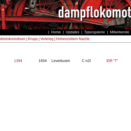
Home
Updates
Typengalerie
Mitwirkende
strielokomotiven
|
Krupp
|
Vorkrieg
|
Hohenzollern-Nachb.
1394
1934
Leverkusen
C-n2t
IDR "7"