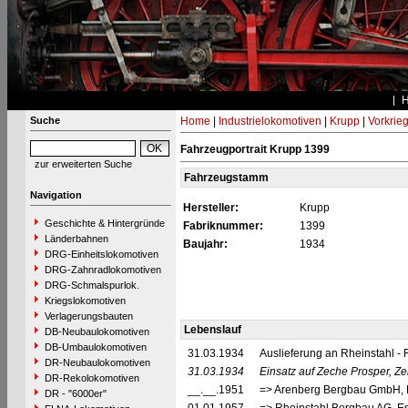
Suche
Home
|
Industrielokomotiven
|
Krupp
|
Vorkrie
Fahrzeugportrait Krupp 1399
zur erweiterten Suche
Fahrzeugstamm
Navigation
Hersteller:
Krupp
Geschichte & Hintergründe
Fabriknummer:
1399
Länderbahnen
Baujahr:
1934
DRG-Einheitslokomotiven
DRG-Zahnradlokomotiven
DRG-Schmalspurlok.
Kriegslokomotiven
Verlagerungsbauten
Lebenslauf
DB-Neubaulokomotiven
DB-Umbaulokomotiven
31.03.1934
Auslieferung an Rheinstahl - 
DR-Neubaulokomotiven
31.03.1934
Einsatz auf Zeche Prosper, Zen
DR-Rekolokomotiven
__.__.1951
=> Arenberg Bergbau GmbH, 
DR - "6000er"