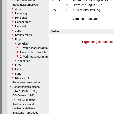
01.01.1957
=> Rheinstahl Bergbau AG, Es
ELNA-Lokomotiven
Industrielokomotiven
__.__.1959
Umzeichnung in "12"
AEG
15.12.1966
Außerdienststellung
Hanomag
Henschel
Verbleib unbekannt
Hohenzollern
Humboldt
Jung
Fotos
Krauss-Maffei
Krupp
Ergänzungen zum Leb
Vorkrieg
1. Vorkriegsprogramm
Hohenzollern-Nachb.
2. Vorkriegsprogramm
Nachkrieg
LEW
LKM
O&K
Rheinmetall
Feuerlose Lokomotiven
Sonderkonstruktionen
SAAR (1920 - 1935)
DB-Bestand 1968
DR-Bestand 1970
Auslandsbestände
Lokbestandslisten
Erhaltene Fahrzeuge