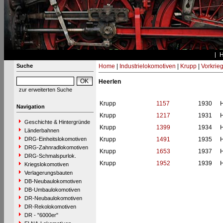
Suche
Home
|
Industrielokomotiven
|
Krupp
|
Vorkrie
Heerlen
zur erweiterten Suche
Krupp
1157
1930
H
Navigation
Krupp
1217
1931
H
Geschichte & Hintergründe
Krupp
1399
1934
H
Länderbahnen
DRG-Einheitslokomotiven
Krupp
1491
1935
H
DRG-Zahnradlokomotiven
Krupp
1653
1937
H
DRG-Schmalspurlok.
Krupp
1952
1939
H
Kriegslokomotiven
Verlagerungsbauten
DB-Neubaulokomotiven
DB-Umbaulokomotiven
DR-Neubaulokomotiven
DR-Rekolokomotiven
DR - "6000er"