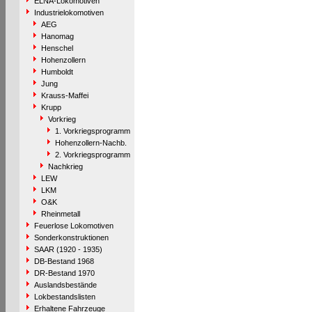
ELNA-Lokomotiven
Industrielokomotiven
AEG
Hanomag
Henschel
Hohenzollern
Humboldt
Jung
Krauss-Maffei
Krupp
Vorkrieg
1. Vorkriegsprogramm
Hohenzollern-Nachb.
2. Vorkriegsprogramm
Nachkrieg
LEW
LKM
O&K
Rheinmetall
Feuerlose Lokomotiven
Sonderkonstruktionen
SAAR (1920 - 1935)
DB-Bestand 1968
DR-Bestand 1970
Auslandsbestände
Lokbestandslisten
Erhaltene Fahrzeuge