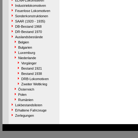
ELNA-Lokomotiven
Industrielokomotiven
Feuerlose Lokomotiven
Sonderkonstruktionen
SAAR (1920 - 1935)
DB-Bestand 1968
DR-Bestand 1970
Auslandsbestände
Belgien
Bulgarien
Luxemburg
Niederlande
Vorgänger
Bestand 1921
Bestand 1938
DRB-Lokomotiven
Zweiter Weltkrieg
Österreich
Polen
Rumänien
Lokbestandslisten
Erhaltene Fahrzeuge
Zerlegungen