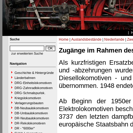
Suche
Home
|
Auslandsbestände
|
Niederlande
|
Zwe
Zugänge im Rahmen des
zur erweiterten Suche
Als kurzfristigen Ersatz
Navigation
und -abzehrungen wurden 
Geschichte & Hintergründe
Diesellokomotiven - un
Länderbahnen
DRG-Einheitslokomotiven
übernommen. 1948 endete
DRG-Zahnradlokomotiven
DRG-Schmalspurlok.
Kriegslokomotiven
Ab Beginn der 1950er
Verlagerungsbauten
Elektrolokomotiven besch
DB-Neubaulokomotiven
DB-Umbaulokomotiven
3737 den letzten dampfb
DR-Neubaulokomotiven
europäische Staatsbahn 
DR-Rekolokomotiven
DR - "6000er"