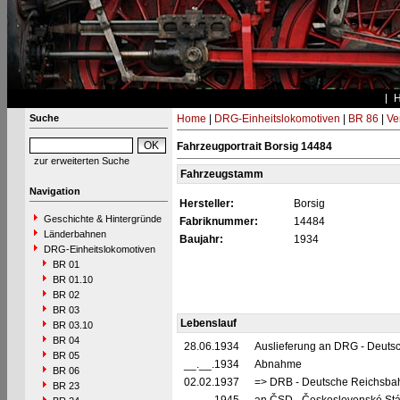
Suche
Home
|
DRG-Einheitslokomotiven
|
BR 86
|
Ve
Fahrzeugportrait Borsig 14484
zur erweiterten Suche
Fahrzeugstamm
Navigation
Hersteller:
Borsig
Geschichte & Hintergründe
Fabriknummer:
14484
Länderbahnen
Baujahr:
1934
DRG-Einheitslokomotiven
BR 01
BR 01.10
BR 02
BR 03
Lebenslauf
BR 03.10
BR 04
28.06.1934
Auslieferung an DRG - Deutsc
BR 05
__.__.1934
Abnahme
BR 06
02.02.1937
=> DRB - Deutsche Reichsbah
BR 23