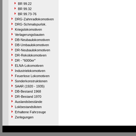
BR 99.22
BR 99.32
BR 99.73-76
DRG-Zahnradlokomotiven
DRG-Schmalspurlok.
Kriegslokomotiven
Verlagerungsbauten
DB-Neubaulokomotiven
DB-Umbaulokomotiven
DR-Neubaulokomotiven
DR-Rekolokomotiven
DR - "6000er"
ELNA-Lokomotiven
Industrielokomotiven
Feuerlose Lokomotiven
Sonderkonstruktionen
SAAR (1920 - 1935)
DB-Bestand 1968
DR-Bestand 1970
Auslandsbestände
Lokbestandslisten
Erhaltene Fahrzeuge
Zerlegungen