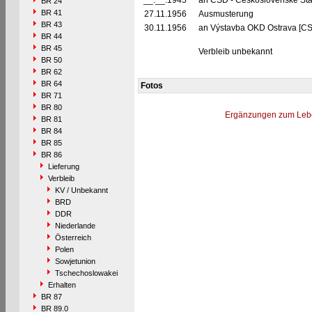
__.__.1945
an ČSD - Československé Stá
BR 24
BR 41
27.11.1956
Ausmusterung
BR 43
30.11.1956
an Výstavba OKD Ostrava [CS
BR 44
BR 45
Verbleib unbekannt
BR 50
BR 62
BR 64
Fotos
BR 71
BR 80
Ergänzungen zum Leb
BR 81
BR 84
BR 85
BR 86
Lieferung
Verbleib
KV / Unbekannt
BRD
DDR
Niederlande
Österreich
Polen
Sowjetunion
Tschechoslowakei
Erhalten
BR 87
BR 89.0