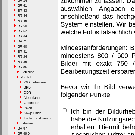
zukommen zu lassen. Das 
BR 24
BR 41
auswählen, Angaben e
BR 43
anschließend das hochge
BR 44
BR 45
System einstellen. Wir b
BR 50
welche Fotos tatsächlich
BR 62
BR 64
BR 71
Mindestanforderungen: B
BR 80
BR 81
mindestens 800 / 600 P
BR 84
Bilder mit exakt 750 
BR 85
BR 86
Bearbeitungszeit erspare
Lieferung
Verbleib
KV / Unbekannt
Bevor wir Ihr Bild verw
BRD
DDR
folgender Punkte:
Niederlande
Österreich
Polen
Ich bin der Bildurhe
Sowjetunion
habe die Nutzungsrec
Tschechoslowakei
Erhalten
erhalten. Hiermit bef
BR 87
Ansprüchen Dritter a
BR 89.0