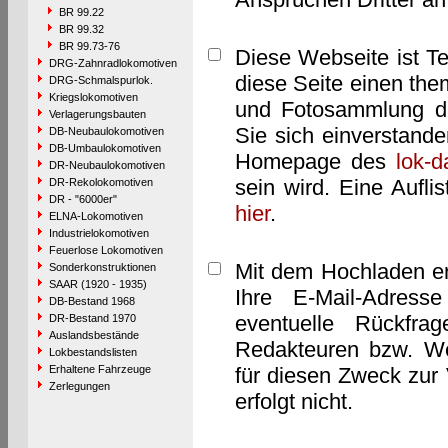
BR 99.22
BR 99.32
BR 99.73-76
Diese Webseite ist T
DRG-Zahnradlokomotiven
diese Seite einen them
DRG-Schmalspurlok.
Kriegslokomotiven
und Fotosammlung dar
Verlagerungsbauten
Sie sich einverstand
DB-Neubaulokomotiven
DB-Umbaulokomotiven
Homepage des
lok-
DR-Neubaulokomotiven
sein wird. Eine Aufl
DR-Rekolokomotiven
DR - "6000er"
hier
.
ELNA-Lokomotiven
Industrielokomotiven
Feuerlose Lokomotiven
Mit dem Hochladen er
Sonderkonstruktionen
SAAR (1920 - 1935)
Ihre E-Mail-Adres
DB-Bestand 1968
eventuelle Rückfra
DR-Bestand 1970
Auslandsbestände
Redakteuren bzw. We
Lokbestandslisten
Erhaltene Fahrzeuge
für diesen Zweck zur 
Zerlegungen
erfolgt nicht.