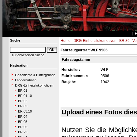
Suche
Home
|
DRG-Einheitslokomotiven
|
BR 86
|
Ve
Fahrzeugportrait WLF 9506
zur erweiterten Suche
Fahrzeugstamm
Navigation
Hersteller:
WLF
Geschichte & Hintergründe
Fabriknummer:
9506
Länderbahnen
Baujahr:
1942
DRG-Einheitslokomotiven
BR 01
BR 01.10
BR 02
BR 03
Upload eines Fotos die
BR 03.10
BR 04
BR 05
BR 06
Nutzen Sie die Möglichke
BR 23