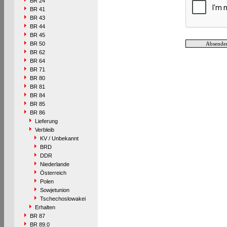
BR 24
BR 41
BR 43
BR 44
BR 45
BR 50
BR 62
BR 64
BR 71
BR 80
BR 81
BR 84
BR 85
BR 86
Lieferung
Verbleib
KV / Unbekannt
BRD
DDR
Niederlande
Österreich
Polen
Sowjetunion
Tschechoslowakei
Erhalten
BR 87
BR 89.0