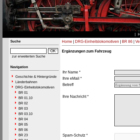
Suche
Home
|
DRG-Einheitslokomotiven
|
BR 86
|
Ve
Ergänzungen zum Fahrzeug
zur erweiterten Suche
Navigation
Ihr Name *
Geschichte & Hintergründe
Ihre eMail *
Länderbahnen
Betreff
DRG-Einheitslokomotiven
BR 01
Ihre Nachricht *
BR 01.10
BR 02
BR 03
BR 03.10
BR 04
BR 05
BR 06
BR 23
Spam-Schutz *