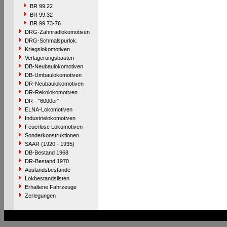
BR 99.22
BR 99.32
BR 99.73-76
DRG-Zahnradlokomotiven
DRG-Schmalspurlok.
Kriegslokomotiven
Verlagerungsbauten
DB-Neubaulokomotiven
DB-Umbaulokomotiven
DR-Neubaulokomotiven
DR-Rekolokomotiven
DR - "6000er"
ELNA-Lokomotiven
Industrielokomotiven
Feuerlose Lokomotiven
Sonderkonstruktionen
SAAR (1920 - 1935)
DB-Bestand 1968
DR-Bestand 1970
Auslandsbestände
Lokbestandslisten
Erhaltene Fahrzeuge
Zerlegungen