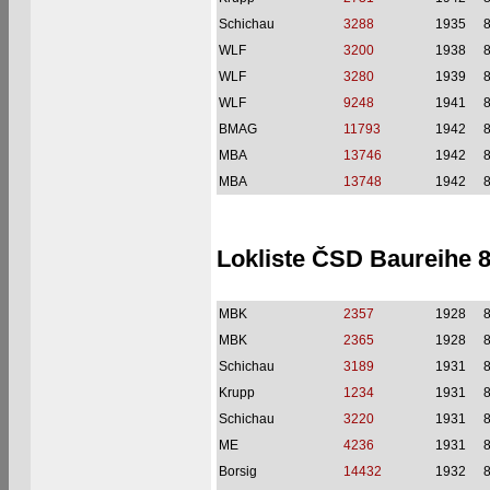
Schichau
3288
1935
WLF
3200
1938
WLF
3280
1939
WLF
9248
1941
BMAG
11793
1942
MBA
13746
1942
MBA
13748
1942
Lokliste ČSD Baureihe
MBK
2357
1928
MBK
2365
1928
Schichau
3189
1931
Krupp
1234
1931
Schichau
3220
1931
ME
4236
1931
Borsig
14432
1932