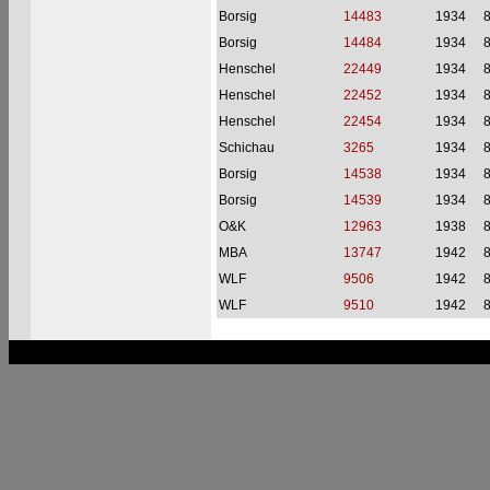
Borsig
14483
1934
Borsig
14484
1934
Henschel
22449
1934
Henschel
22452
1934
Henschel
22454
1934
Schichau
3265
1934
Borsig
14538
1934
Borsig
14539
1934
O&K
12963
1938
MBA
13747
1942
WLF
9506
1942
WLF
9510
1942