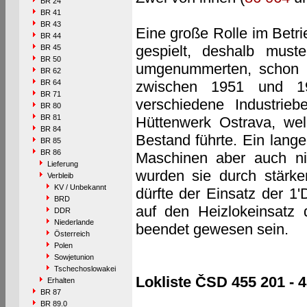
BR 24
BR 41
BR 43
Eine große Rolle im Betri
BR 44
gespielt, deshalb must
BR 45
BR 50
umgenummerten, schon l
BR 62
BR 64
zwischen 1951 und 1
BR 71
verschiedene Industrie
BR 80
BR 81
Hüttenwerk Ostrava, welc
BR 84
Bestand führte. Ein lan
BR 85
BR 86
Maschinen aber auch ni
Lieferung
wurden sie durch stärke
Verbleib
KV / Unbekannt
dürfte der Einsatz der 1
BRD
auf den Heizlokeinsatz 
DDR
Niederlande
beendet gewesen sein.
Österreich
Polen
Sowjetunion
Tschechoslowakei
Lokliste ČSD 455 201 - 
Erhalten
BR 87
BR 89.0