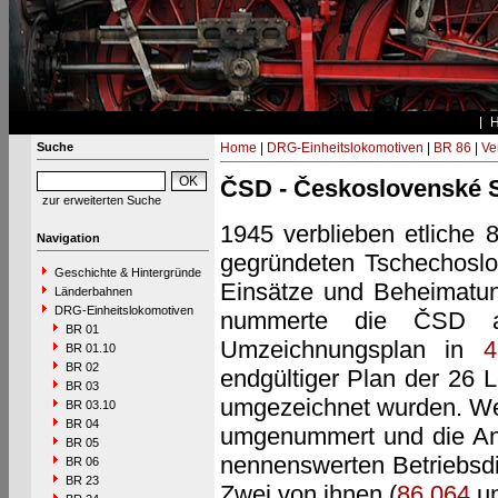
Suche
Home
|
DRG-Einheitslokomotiven
|
BR 86
|
Ve
ČSD - Československé S
zur erweiterten Suche
1945 verblieben etliche 
Navigation
gegründeten Tschechoslo
Geschichte & Hintergründe
Einsätze und Beheimatun
Länderbahnen
DRG-Einheitslokomotiven
nummerte die ČSD ac
BR 01
Umzeichnungsplan in
4
BR 01.10
BR 02
endgültiger Plan der 26 
BR 03
umgezeichnet wurden. Wei
BR 03.10
BR 04
umgenummert und die Ann
BR 05
nennenswerten Betriebsdie
BR 06
BR 23
Zwei von ihnen (
86 064
u