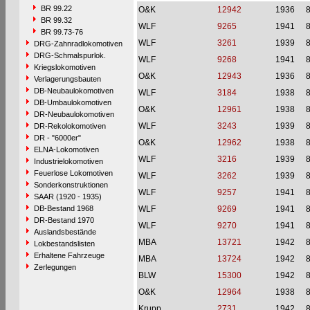
BR 99.22
O&K
12942
1936
BR 99.32
WLF
9265
1941
BR 99.73-76
WLF
3261
1939
DRG-Zahnradlokomotiven
DRG-Schmalspurlok.
WLF
9268
1941
Kriegslokomotiven
O&K
12943
1936
Verlagerungsbauten
DB-Neubaulokomotiven
WLF
3184
1938
DB-Umbaulokomotiven
O&K
12961
1938
DR-Neubaulokomotiven
WLF
3243
1939
DR-Rekolokomotiven
DR - "6000er"
O&K
12962
1938
ELNA-Lokomotiven
WLF
3216
1939
Industrielokomotiven
Feuerlose Lokomotiven
WLF
3262
1939
Sonderkonstruktionen
WLF
9257
1941
SAAR (1920 - 1935)
DB-Bestand 1968
WLF
9269
1941
DR-Bestand 1970
WLF
9270
1941
Auslandsbestände
MBA
13721
1942
Lokbestandslisten
Erhaltene Fahrzeuge
MBA
13724
1942
Zerlegungen
BLW
15300
1942
O&K
12964
1938
Krupp
2731
1942