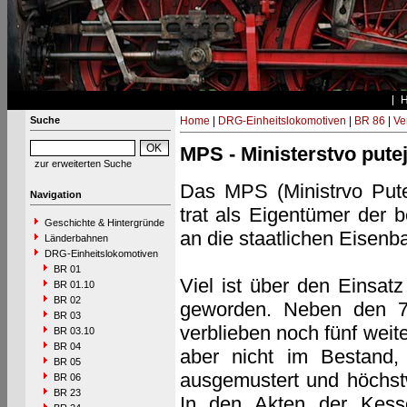
Suche
Home
|
DRG-Einheitslokomotiven
|
BR 86
|
Ve
MPS - Ministerstvo pute
zur erweiterten Suche
Das MPS (Ministrvo Pute
Navigation
trat als Eigentümer der 
Geschichte & Hintergründe
an die staatlichen Eisenb
Länderbahnen
DRG-Einheitslokomotiven
BR 01
Viel ist über den Einsat
BR 01.10
BR 02
geworden. Neben den 7
BR 03
verblieben noch fünf wei
BR 03.10
BR 04
aber nicht im Bestand,
BR 05
ausgemustert und höchstwa
BR 06
BR 23
In den Akten der Kesse