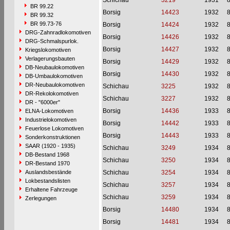
Schichau
3219
1931
BR 99.22
Borsig
14423
1932
BR 99.32
BR 99.73-76
Borsig
14424
1932
DRG-Zahnradlokomotiven
Borsig
14426
1932
DRG-Schmalspurlok.
Borsig
14427
1932
Kriegslokomotiven
Verlagerungsbauten
Borsig
14429
1932
DB-Neubaulokomotiven
Borsig
14430
1932
DB-Umbaulokomotiven
DR-Neubaulokomotiven
Schichau
3225
1932
DR-Rekolokomotiven
Schichau
3227
1932
DR - "6000er"
Borsig
14436
1933
ELNA-Lokomotiven
Industrielokomotiven
Borsig
14442
1933
Feuerlose Lokomotiven
Borsig
14443
1933
Sonderkonstruktionen
SAAR (1920 - 1935)
Schichau
3249
1934
DB-Bestand 1968
Schichau
3250
1934
DR-Bestand 1970
Auslandsbestände
Schichau
3254
1934
Lokbestandslisten
Schichau
3257
1934
Erhaltene Fahrzeuge
Schichau
3259
1934
Zerlegungen
Borsig
14480
1934
Borsig
14481
1934