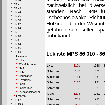
BR 24
nachweislich bei diver
BR 41
BR 43
standen. Nach 1949 f
BR 44
Tschechoslowakei Richtun
BR 45
BR 50
Holzinger bei der Wismut
BR 62
BR 64
gefahren sein sollen spä
BR 71
unbekannt.
BR 80
BR 81
BR 84
BR 85
BR 86
Lokliste MPS 86 010 - 86
Lieferung
Verbleib
KV / Unbekannt
LHW
3101
1928
BRD
Schichau
3182
1931
DDR
Niederlande
Schichau
3184
1931
Österreich
Schichau
3185
1931
Polen
Sowjetunion
Schichau
3186
1931
Tschechoslowakei
Krupp
1236
1931
Erhalten
Schichau
3213
1931
BR 87
BR 89.0