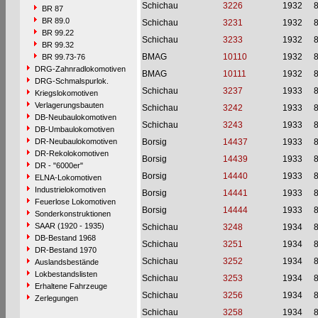
Schichau
3226
1932
BR 87
BR 89.0
Schichau
3231
1932
BR 99.22
Schichau
3233
1932
BR 99.32
BMAG
10110
1932
BR 99.73-76
DRG-Zahnradlokomotiven
BMAG
10111
1932
DRG-Schmalspurlok.
Schichau
3237
1933
Kriegslokomotiven
Verlagerungsbauten
Schichau
3242
1933
DB-Neubaulokomotiven
Schichau
3243
1933
DB-Umbaulokomotiven
DR-Neubaulokomotiven
Borsig
14437
1933
DR-Rekolokomotiven
Borsig
14439
1933
DR - "6000er"
Borsig
14440
1933
ELNA-Lokomotiven
Industrielokomotiven
Borsig
14441
1933
Feuerlose Lokomotiven
Borsig
14444
1933
Sonderkonstruktionen
SAAR (1920 - 1935)
Schichau
3248
1934
DB-Bestand 1968
Schichau
3251
1934
DR-Bestand 1970
Schichau
3252
1934
Auslandsbestände
Lokbestandslisten
Schichau
3253
1934
Erhaltene Fahrzeuge
Schichau
3256
1934
Zerlegungen
Schichau
3258
1934