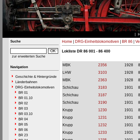
Suche
Home
|
DRG-Einheitslokomotiven
|
BR 86
|
Ve
Lokliste DR 86 001 - 86 400
zur erweiterten Suche
MBK
2356
1928
Navigation
LHW
3103
1928
Geschichte & Hintergründe
MBK
2363
1928
Länderbahnen
DRG-Einheitslokomotiven
Schichau
3183
1931
BR 01
Schichau
3187
1931
BR 01.10
Schichau
3190
1931
BR 02
BR 03
Krupp
1230
1931
BR 03.10
Krupp
1231
1931
BR 04
BR 05
Krupp
1232
1931
BR 06
Krupp
1233
1931
BR 23