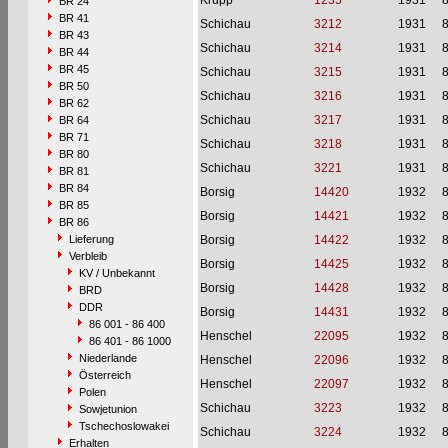
Krupp
1235
1931
BR 24
BR 41
Schichau
3212
1931
BR 43
Schichau
3214
1931
BR 44
BR 45
Schichau
3215
1931
BR 50
Schichau
3216
1931
BR 62
Schichau
3217
1931
BR 64
BR 71
Schichau
3218
1931
BR 80
Schichau
3221
1931
BR 81
BR 84
Borsig
14420
1932
BR 85
Borsig
14421
1932
BR 86
Lieferung
Borsig
14422
1932
Verbleib
Borsig
14425
1932
KV / Unbekannt
Borsig
14428
1932
BRD
DDR
Borsig
14431
1932
86 001 - 86 400
Henschel
22095
1932
86 401 - 86 1000
Niederlande
Henschel
22096
1932
Österreich
Henschel
22097
1932
Polen
Schichau
3223
1932
Sowjetunion
Tschechoslowakei
Schichau
3224
1932
Erhalten