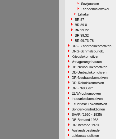
Sowjetunion
Tschechoslowakei
Erhalten
BR 87
BR 89.0
BR 99.22
BR 99.32
BR 99.73-76
DRG-Zahnradlokomotiven
DRG-Schmalspurlok.
Kriegslokomotiven
Verlagerungsbauten
DB-Neubaulokomotiven
DB-Umbaulokomotiven
DR-Neubaulokomotiven
DR-Rekolokomotiven
DR - "6000er"
ELNA-Lokomotiven
Industrielokomotiven
Feuerlose Lokomotiven
Sonderkonstruktionen
SAAR (1920 - 1935)
DB-Bestand 1968
DR-Bestand 1970
Auslandsbestände
Lokbestandslisten