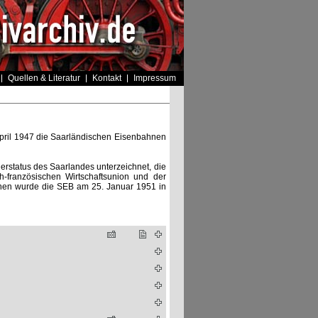
Quellen & Literatur
Kontakt
Impressum
April 1947 die Saarländischen Eisenbahnen
rstatus des Saarlandes unterzeichnet, die
-französischen Wirtschaftsunion und der
onen wurde die SEB am 25. Januar 1951 in