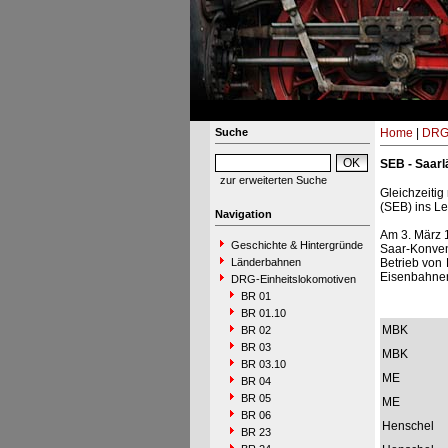
Suche
Home
|
DRG-
SEB - Saarl
zur erweiterten Suche
Gleichzeiti
(SEB) ins Le
Navigation
Am 3. März 
Geschichte & Hintergründe
Saar-Konven
Länderbahnen
Betrieb von
Eisenbahnen
DRG-Einheitslokomotiven
BR 01
BR 01.10
MBK
BR 02
BR 03
MBK
BR 03.10
ME
BR 04
BR 05
ME
BR 06
Henschel
BR 23