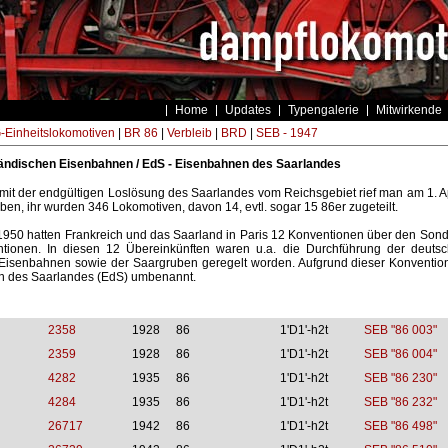
Home
Updates
Typengalerie
Mitwirkende
Einheitslokomotiven
|
BR 86
|
Verbleib
|
BRD
|
SEB - 1947
ändischen Eisenbahnen / EdS - Eisenbahnen des Saarlandes
g mit der endgültigen Loslösung des Saarlandes vom Reichsgebiet rief man am 1. 
ben, ihr wurden 346 Lokomotiven, davon 14, evtl. sogar 15 86er zugeteilt.
1950 hatten Frankreich und das Saarland in Paris 12 Konventionen über den Sonde
tionen. In diesen 12 Übereinkünften waren u.a. die Durchführung der deutsch
 Eisenbahnen sowie der Saargruben geregelt worden. Aufgrund dieser Konventi
 des Saarlandes (EdS) umbenannt.
2358
1928
86
1'D1'-h2t
SEB "86 003"
2359
1928
86
1'D1'-h2t
SEB "86 004"
4282
1935
86
1'D1'-h2t
SEB "86 230"
4284
1935
86
1'D1'-h2t
SEB "86 232"
26717
1942
86
1'D1'-h2t
SEB "86 498"