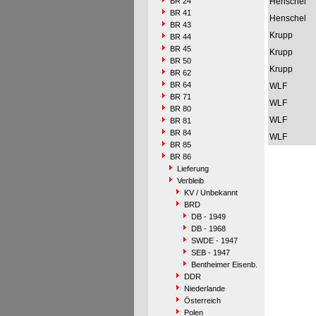
BR 24
Henschel
BR 41
Henschel
BR 43
Krupp
BR 44
BR 45
Krupp
BR 50
Krupp
BR 62
BR 64
WLF
BR 71
WLF
BR 80
WLF
BR 81
BR 84
WLF
BR 85
BR 86
Lieferung
Verbleib
KV / Unbekannt
BRD
DB - 1949
DB - 1968
SWDE - 1947
SEB - 1947
Bentheimer Eisenb.
DDR
Niederlande
Österreich
Polen