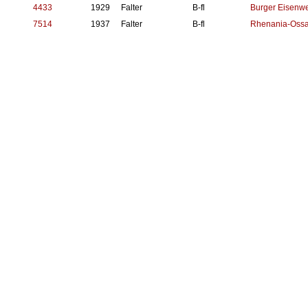
4433
1929
Falter
B-fl
Burger Eisenw
7514
1937
Falter
B-fl
Rhenania-Ossa