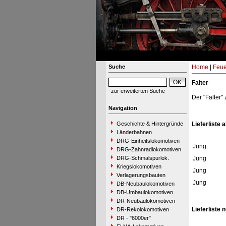
Suche
Home
|
Feue
Falter
zur erweiterten Suche
Der "Falter
Navigation
Geschichte & Hintergründe
Lieferliste 
Länderbahnen
DRG-Einheitslokomotiven
Jung
DRG-Zahnradlokomotiven
DRG-Schmalspurlok.
Jung
Kriegslokomotiven
Jung
Verlagerungsbauten
Jung
DB-Neubaulokomotiven
DB-Umbaulokomotiven
DR-Neubaulokomotiven
Lieferliste
DR-Rekolokomotiven
DR - "6000er"