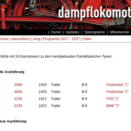
Home
Updates
Typengalerie
Mitwirkende
rlose Lokomotiven
|
Jung
|
Programm 1917 - 1937
|
Falter
" zählte mit 19 Exemplaren zu den meistgebauten Dampfspeicher-Typen.
alte Ausführung
3088
1920
Falter
B-fl
Feldmühle "1"
3089
1920
Falter
B-fl
Feldmühle "2"
3238
1921
Falter
B-fl
PSO "1"
3239
1922
Falter
B-fl
BWK "2"
 neue Ausführung