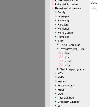
ELNA-Lokomotiven
Jung
Industrielokomotiven
Jung
Feuerlose Lokomotiven
Borsig
Esslingen
Hanomag
Hartmann
Henschel
Hohenzollern
Humboldt
Jung
Frühe Fahrzeuge
Programm 1917 - 1937
Fabian
Falter
Fuchtel
Fuchs
Nachkriegsprogramm
MBK
Maffei
Krauss
Krauss-Maffei
Krupp
LKM
Raw Meiningen
Orenstein & Koppel
WLF