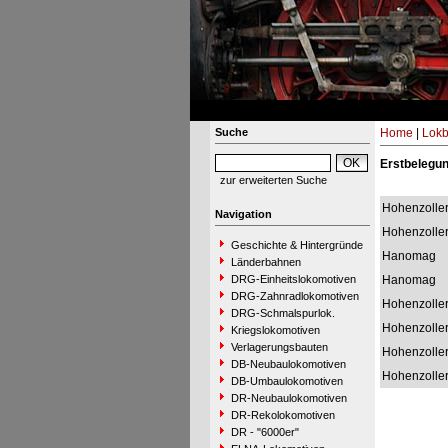
Suche
Home
|
Lokb
Erstbelegu
zur erweiterten Suche
Hohenzolle
Navigation
Hohenzolle
Geschichte & Hintergründe
Hanomag
Länderbahnen
DRG-Einheitslokomotiven
Hanomag
DRG-Zahnradlokomotiven
Hohenzolle
DRG-Schmalspurlok.
Hohenzolle
Kriegslokomotiven
Verlagerungsbauten
Hohenzolle
DB-Neubaulokomotiven
Hohenzolle
DB-Umbaulokomotiven
DR-Neubaulokomotiven
DR-Rekolokomotiven
DR - "6000er"