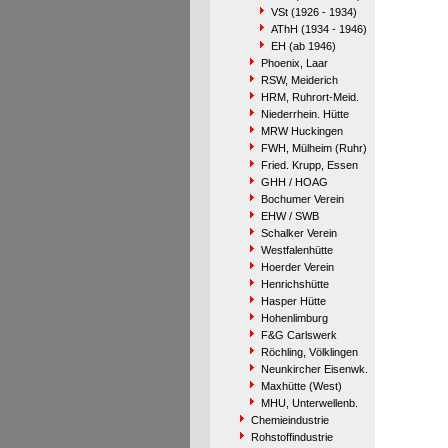
VSt (1926 - 1934)
AThH (1934 - 1946)
EH (ab 1946)
Phoenix, Laar
RSW, Meiderich
HRM, Ruhrort-Meid.
Niederrhein. Hütte
MRW Huckingen
FWH, Mülheim (Ruhr)
Fried. Krupp, Essen
GHH / HOAG
Bochumer Verein
EHW / SWB
Schalker Verein
Westfalenhütte
Hoerder Verein
Henrichshütte
Hasper Hütte
Hohenlimburg
F&G Carlswerk
Röchling, Völklingen
Neunkircher Eisenwk.
Maxhütte (West)
MHU, Unterwellenb.
Chemieindustrie
Rohstoffindustrie