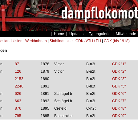
Home
Updates
Typengalerie
Mitwirkende
estandslisten
|
Werkbahnen
|
Stahlindustrie
|
GDK / ATH / EH
|
GDK (bis 1918)
ngen
rn
87
1878
Victor
B-n2t
GDK "1"
rn
126
1879
Victor
B-n2t
GDK "2"
2153
1890
B-n2t
GDK "3"
2240
1891
B-n2t
GDK "5"
rn
626
1891
Schlägel b
B-n2t
GDK "6"
rn
663
1892
Schlägel b
B-n2t
GDK "7"
rn
876
1895
Crefeld
C-n2t
GDK "8"
rn
795
1895
Bismarck a
B-n2t
GDK "9"