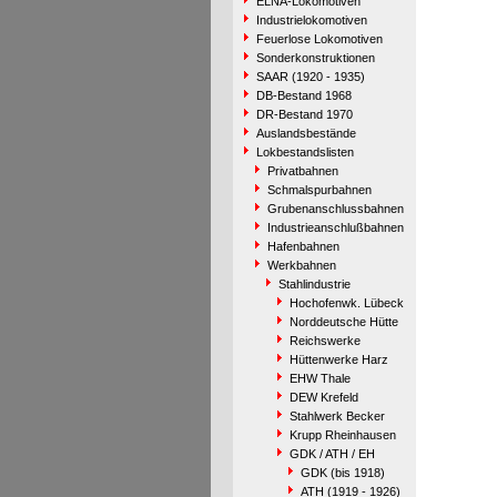
ELNA-Lokomotiven
Industrielokomotiven
Feuerlose Lokomotiven
Sonderkonstruktionen
SAAR (1920 - 1935)
DB-Bestand 1968
DR-Bestand 1970
Auslandsbestände
Lokbestandslisten
Privatbahnen
Schmalspurbahnen
Grubenanschlussbahnen
Industrieanschlußbahnen
Hafenbahnen
Werkbahnen
Stahlindustrie
Hochofenwk. Lübeck
Norddeutsche Hütte
Reichswerke
Hüttenwerke Harz
EHW Thale
DEW Krefeld
Stahlwerk Becker
Krupp Rheinhausen
GDK / ATH / EH
GDK (bis 1918)
ATH (1919 - 1926)