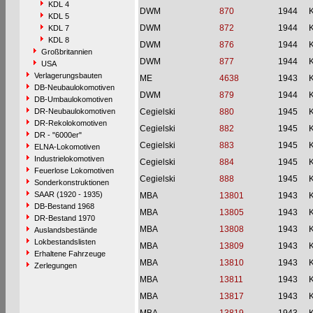
KDL 4
DWM
870
1944
KDL 5
DWM
872
1944
KDL 7
KDL 8
DWM
876
1944
Großbritannien
DWM
877
1944
USA
Verlagerungsbauten
ME
4638
1943
DB-Neubaulokomotiven
DWM
879
1944
DB-Umbaulokomotiven
DR-Neubaulokomotiven
Cegielski
880
1945
DR-Rekolokomotiven
Cegielski
882
1945
DR - "6000er"
Cegielski
883
1945
ELNA-Lokomotiven
Industrielokomotiven
Cegielski
884
1945
Feuerlose Lokomotiven
Cegielski
888
1945
Sonderkonstruktionen
SAAR (1920 - 1935)
MBA
13801
1943
DB-Bestand 1968
MBA
13805
1943
DR-Bestand 1970
MBA
13808
1943
Auslandsbestände
Lokbestandslisten
MBA
13809
1943
Erhaltene Fahrzeuge
MBA
13810
1943
Zerlegungen
MBA
13811
1943
MBA
13817
1943