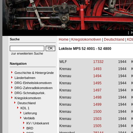
Suche
Home
|
Kriegslokomotiven
|
Deutschland
|
KDL
Lokliste MPS 52 4001 - 52 4800
zur erweiterten Suche
WLF
17332
1944
Navigation
Krenau
1493
1944
Geschichte & Hintergründe
Krenau
1494
1944
Länderbahnen
DRG-Einheitslokomotiven
Krenau
1495
1944
DRG-Zahnradlokomotiven
Krenau
1497
1944
DRG-Schmalspurlok.
Krenau
1498
1944
Kriegslokomotiven
Deutschland
Krenau
1499
1944
KDL 1
Krenau
1500
1944
Lieferung
Verbleib
Krenau
1503
1944
KV / Unbekannt
Krenau
1505
1944
BRD