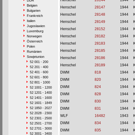
Henschel
28144
1944
DDR
Belgien
Henschel
28147
1944
Bulgarien
Henschel
28148
1944
Frankreich
Italien
Henschel
28149
1944
Jugoslawien
Henschel
28152
1944
Luxemburg
Henschel
28182
1944
Norwegen
Österreich
Henschel
28183
1944
Polen
Henschel
28185
1944
Rumänien
Sowjetunion
Henschel
28186
1944
52 001 - 200
Henschel
28189
1944
52 201 - 400
52 401 - 600
DWM
818
1944
52 601 - 800
DWM
820
1944
52 801 - 1000
DWM
824
1944
52 1001 - 1200
52 1201 - 1400
DWM
828
1944
52 1401 - 1600
DWM
830
1944
52 1601 - 1849
52 1850 - 2027
DWM
831
1944
52 2028 - 2300
WLF
16482
1943
52 2301 - 2500
DWM
834
1944
52 2501 - 2700
52 2701 - 3000
DWM
835
1944
52 3001 - 3400