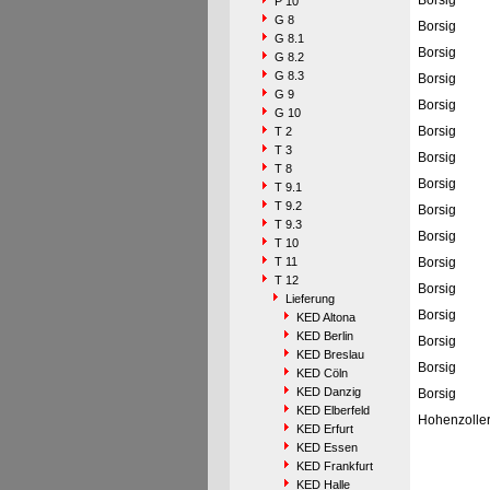
Borsig
P 10
G 8
Borsig
G 8.1
Borsig
G 8.2
G 8.3
Borsig
G 9
Borsig
G 10
Borsig
T 2
T 3
Borsig
T 8
Borsig
T 9.1
T 9.2
Borsig
T 9.3
Borsig
T 10
T 11
Borsig
T 12
Borsig
Lieferung
Borsig
KED Altona
KED Berlin
Borsig
KED Breslau
Borsig
KED Cöln
KED Danzig
Borsig
KED Elberfeld
Hohenzolle
KED Erfurt
KED Essen
KED Frankfurt
KED Halle