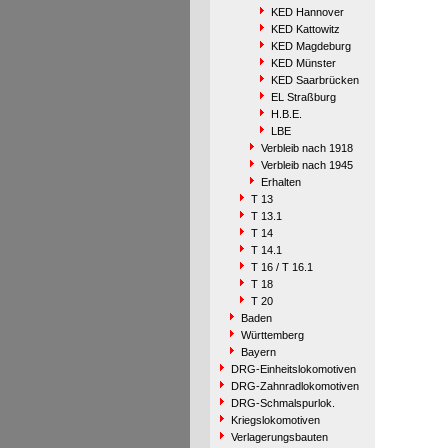
KED Hannover
KED Kattowitz
KED Magdeburg
KED Münster
KED Saarbrücken
EL Straßburg
H.B.E.
LBE
Verbleib nach 1918
Verbleib nach 1945
Erhalten
T 13
T 13.1
T 14
T 14.1
T 16 / T 16.1
T 18
T 20
Baden
Württemberg
Bayern
DRG-Einheitslokomotiven
DRG-Zahnradlokomotiven
DRG-Schmalspurlok.
Kriegslokomotiven
Verlagerungsbauten