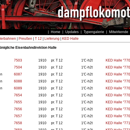
Home
Updates
Typengalerie
Mitwirkende
derbahnen
|
Preußen
|
T 12
|
Lieferung
|
KED Halle
königliche Eisenbahndirektion Halle
7503
1910
pr. T 12
1'C-h2t
KED Halle "770
7504
1910
pr. T 12
1'C-h2t
KED Halle "770
en
6087
1910
pr. T 12
1'C-h2t
KED Halle "770
en
6088
1910
pr. T 12
1'C-h2t
KED Halle "770
en
6089
1910
pr. T 12
1'C-h2t
KED Halle "770
7654
1910
pr. T 12
1'C-h2t
KED Halle "770
7655
1910
pr. T 12
1'C-h2t
KED Halle "770
7656
1910
pr. T 12
1'C-h2t
KED Halle "770
7657
1910
pr. T 12
1'C-h2t
KED Halle "770
7658
1910
pr. T 12
1'C-h2t
KED Halle "771