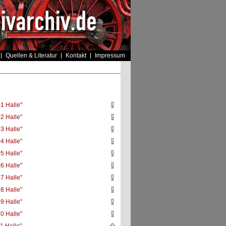
Quellen & Literatur
Kontakt
Impressum
1 Halle"
2 Halle"
3 Halle"
4 Halle"
5 Halle"
6 Halle"
7 Halle"
8 Halle"
9 Halle"
0 Halle"