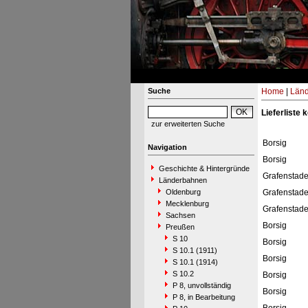
Suche
Home
|
Län
Lieferliste 
zur erweiterten Suche
Borsig
Navigation
Borsig
Geschichte & Hintergründe
Grafenstad
Länderbahnen
Oldenburg
Grafenstad
Mecklenburg
Grafenstad
Sachsen
Borsig
Preußen
S 10
Borsig
S 10.1 (1911)
Borsig
S 10.1 (1914)
S 10.2
Borsig
P 8, unvollständig
Borsig
P 8, in Bearbeitung