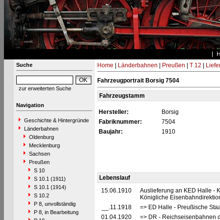
Suche
Home
|
Länderbahnen
|
Preußen
|
T 12
|
Liefe
Fahrzeugportrait Borsig 7504
zur erweiterten Suche
Fahrzeugstamm
Navigation
Hersteller:
Borsig
Geschichte & Hintergründe
Fabriknummer:
7504
Länderbahnen
Baujahr:
1910
Oldenburg
Mecklenburg
Sachsen
Preußen
S 10
Lebenslauf
S 10.1 (1911)
S 10.1 (1914)
15.06.1910
Auslieferung an KED Halle - 
S 10.2
Königliche Eisenbahndirektio
P 8, unvollständig
__.11.1918
=> ED Halle - Preußische Sta
P 8, in Bearbeitung
01.04.1920
=> DR - Reichseisenbahnen d