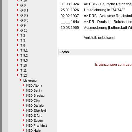
P 10
31.08.1924
=> DRG - Deutsche Reichsbah
G 8
25.01.1926
Umzeichnung in "74 748"
G 8.1
G 8.2
02.02.1937
=> DRB - Deutsche Reichsbah
G 8.3
__.__.194x
=> DR - Deutsche Reichsbahn
G 9
10.03.1965
Ausmusterung [Lutherstadt Wi
G 10
T 2
Verbleib unbekannt
T 3
T 8
T 9.1
Fotos
T 9.2
T 9.3
Ergänzungen zum Leb
T 10
T 11
T 12
Lieferung
KED Altona
KED Berlin
KED Breslau
KED Cöln
KED Danzig
KED Elberfeld
KED Erfurt
KED Essen
KED Frankfurt
KED Halle