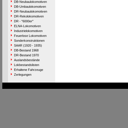
DB-Neubaulokomotiven
DB-Umbaulokomotiven
DR-Neubaulokomotiven
DR-Rekolokomotiven
DR - "6000er"
ELNA-Lokomotiven
Industrielokomotiven
Feuerlose Lokomotiven
Sonderkonstruktionen
SAAR (1920 - 1935)
DB-Bestand 1968
DR-Bestand 1970
Auslandsbestände
Lokbestandslisten
Erhaltene Fahrzeuge
Zerlegungen