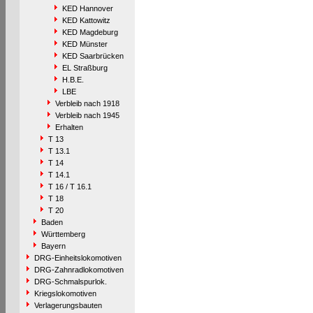
KED Hannover
KED Kattowitz
KED Magdeburg
KED Münster
KED Saarbrücken
EL Straßburg
H.B.E.
LBE
Verbleib nach 1918
Verbleib nach 1945
Erhalten
T 13
T 13.1
T 14
T 14.1
T 16 / T 16.1
T 18
T 20
Baden
Württemberg
Bayern
DRG-Einheitslokomotiven
DRG-Zahnradlokomotiven
DRG-Schmalspurlok.
Kriegslokomotiven
Verlagerungsbauten