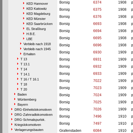
Borsig
6374
1908
p
KED Hannover
KED Kattowitz
Borsig
6375
1908
p
KED Magdeburg
Borsig
6376
1908
p
KED Münster
Borsig
6693
1908
p
KED Saarbrücken
EL Straßburg
Borsig
6694
1908
p
H.B.E.
Borsig
6695
1908
p
LBE
Verbleib nach 1918
Borsig
6696
1908
p
Verbleib nach 1945
Borsig
6930
1909
p
Erhalten
T 13
Borsig
6931
1909
p
T 13.1
Borsig
6932
1909
p
T 14
Borsig
6933
1909
p
T 14.1
T 16 / T 16.1
Borsig
7022
1909
p
T 18
Borsig
7023
1909
p
T 20
Baden
Borsig
7024
1909
p
Württemberg
Borsig
7025
1909
p
Bayern
Borsig
7026
1909
p
DRG-Einheitslokomotiven
DRG-Zahnradlokomotiven
Borsig
7496
1910
p
DRG-Schmalspurlok.
Borsig
7497
1910
p
Kriegslokomotiven
Verlagerungsbauten
Grafenstaden
6084
1910
p