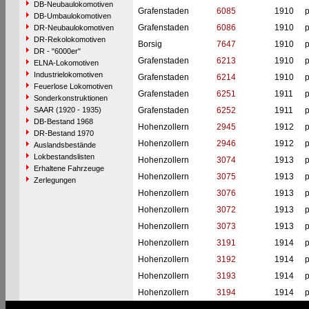
DB-Neubaulokomotiven
Grafenstaden
6085
1910
p
DB-Umbaulokomotiven
Grafenstaden
6086
1910
p
DR-Neubaulokomotiven
DR-Rekolokomotiven
Borsig
7647
1910
p
DR - "6000er"
Grafenstaden
6213
1910
p
ELNA-Lokomotiven
Industrielokomotiven
Grafenstaden
6214
1910
p
Feuerlose Lokomotiven
Grafenstaden
6251
1911
p
Sonderkonstruktionen
SAAR (1920 - 1935)
Grafenstaden
6252
1911
p
DB-Bestand 1968
Hohenzollern
2945
1912
p
DR-Bestand 1970
Hohenzollern
2946
1912
p
Auslandsbestände
Lokbestandslisten
Hohenzollern
3074
1913
p
Erhaltene Fahrzeuge
Hohenzollern
3075
1913
p
Zerlegungen
Hohenzollern
3076
1913
p
Hohenzollern
3072
1913
p
Hohenzollern
3073
1913
p
Hohenzollern
3191
1914
p
Hohenzollern
3192
1914
p
Hohenzollern
3193
1914
p
Hohenzollern
3194
1914
p