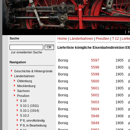
Suche
Home
|
Länderbahnen
|
Preußen
|
T 12
|
Liefe
Lieferliste königliche Eisenbahndirektion El
zur erweiterten Suche
Borsig
5597
1905
p
Navigation
Borsig
5598
1905
(
Geschichte & Hintergründe
Borsig
5599
1905
p
Länderbahnen
Oldenburg
Borsig
5600
1905
p
Mecklenburg
Borsig
5601
1905
p
Sachsen
Borsig
5602
1905
p
Preußen
S 10
Borsig
5603
1905
p
S 10.1 (1911)
Borsig
5604
1905
p
S 10.1 (1914)
S 10.2
Borsig
5848
1906
p
P 8, unvollständig
Borsig
5849
1906
p
P 8, in Bearbeitung