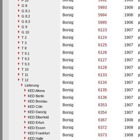
Borsig
5992
1906
p
P 10
G 8
Borsig
5993
1906
p
G 8.1
Borsig
5994
1906
p
G 8.2
G 8.3
Borsig
5995
1906
p
G 9
Borsig
6123
1907
p
G 10
Borsig
6124
1907
p
T 2
T 3
Borsig
6125
1907
p
T 8
Borsig
6126
1907
p
T 9.1
T 9.2
Borsig
6127
1907
p
T 9.3
Borsig
6128
1907
p
T 10
T 11
Borsig
6133
1907
p
T 12
Borsig
6134
1907
p
Lieferung
Borsig
6135
1907
p
KED Altona
KED Berlin
Borsig
6136
1907
p
KED Breslau
Borsig
6353
1907
p
KED Cöln
KED Danzig
Borsig
6354
1907
p
KED Elberfeld
Borsig
6367
1908
p
KED Erfurt
Borsig
6372
1908
p
KED Essen
KED Frankfurt
Borsig
6373
1908
p
KED Halle