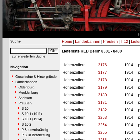
Suche
Home
|
Länderbahnen
|
Preußen
|
T 12
|
Liefe
Lieferliste KED Berlin 8301 - 8400
zur erweiterten Suche
Hohenzollern
3176
1914
p
Navigation
Hohenzollern
3177
1914
p
Geschichte & Hintergründe
Hohenzollern
3178
1914
p
Länderbahnen
Oldenburg
Hohenzollern
3179
1914
p
Mecklenburg
Hohenzollern
3180
1914
p
Sachsen
Hohenzollern
3181
1914
p
Preußen
S 10
Hohenzollern
3182
1914
p
S 10.1 (1911)
Hohenzollern
3253
1914
p
S 10.1 (1914)
S 10.2
Hohenzollern
3254
1914
p
P 8, unvollständig
Hohenzollern
3255
1914
p
P 8, in Bearbeitung