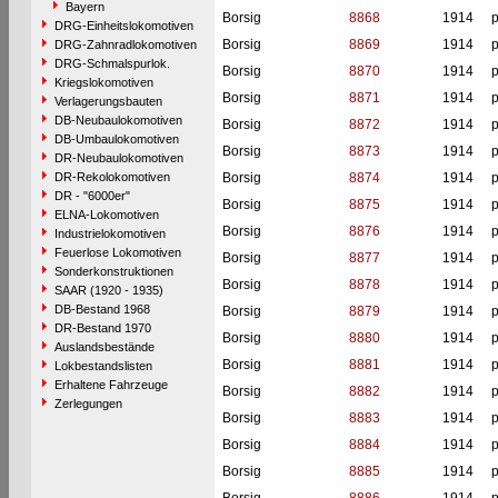
Bayern
Borsig
8868
1914
p
DRG-Einheitslokomotiven
Borsig
8869
1914
p
DRG-Zahnradlokomotiven
DRG-Schmalspurlok.
Borsig
8870
1914
p
Kriegslokomotiven
Borsig
8871
1914
p
Verlagerungsbauten
DB-Neubaulokomotiven
Borsig
8872
1914
p
DB-Umbaulokomotiven
Borsig
8873
1914
p
DR-Neubaulokomotiven
DR-Rekolokomotiven
Borsig
8874
1914
p
DR - "6000er"
Borsig
8875
1914
p
ELNA-Lokomotiven
Borsig
8876
1914
p
Industrielokomotiven
Feuerlose Lokomotiven
Borsig
8877
1914
p
Sonderkonstruktionen
Borsig
8878
1914
p
SAAR (1920 - 1935)
DB-Bestand 1968
Borsig
8879
1914
p
DR-Bestand 1970
Borsig
8880
1914
p
Auslandsbestände
Borsig
8881
1914
p
Lokbestandslisten
Erhaltene Fahrzeuge
Borsig
8882
1914
p
Zerlegungen
Borsig
8883
1914
p
Borsig
8884
1914
p
Borsig
8885
1914
p