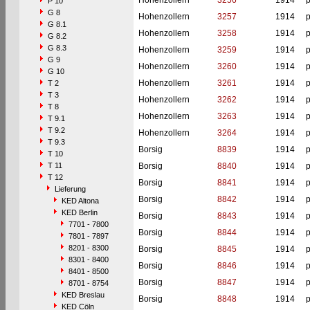
Hohenzollern
3256
1914
p
P 10
G 8
Hohenzollern
3257
1914
p
G 8.1
Hohenzollern
3258
1914
p
G 8.2
G 8.3
Hohenzollern
3259
1914
p
G 9
Hohenzollern
3260
1914
p
G 10
Hohenzollern
3261
1914
p
T 2
T 3
Hohenzollern
3262
1914
p
T 8
Hohenzollern
3263
1914
p
T 9.1
T 9.2
Hohenzollern
3264
1914
p
T 9.3
Borsig
8839
1914
p
T 10
T 11
Borsig
8840
1914
p
T 12
Borsig
8841
1914
p
Lieferung
Borsig
8842
1914
p
KED Altona
KED Berlin
Borsig
8843
1914
p
7701 - 7800
Borsig
8844
1914
p
7801 - 7897
8201 - 8300
Borsig
8845
1914
p
8301 - 8400
Borsig
8846
1914
p
8401 - 8500
Borsig
8847
1914
p
8701 - 8754
KED Breslau
Borsig
8848
1914
p
KED Cöln