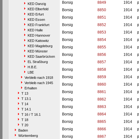
Borsig
8849
1914
p
KED Danzig
KED Elberfeld
Borsig
8850
1914
p
KED Erfurt
Borsig
8851
1914
p
KED Essen
Borsig
8852
1914
p
KED Frankfurt
KED Halle
Borsig
8853
1914
p
KED Hannover
Borsig
8854
1914
p
KED Kattowitz
KED Magdeburg
Borsig
8855
1914
p
KED Münster
Borsig
8856
1914
p
KED Saarbrücken
EL Straßburg
Borsig
8857
1914
p
H.B.E.
Borsig
8858
1914
p
LBE
Borsig
8859
1914
p
Verbleib nach 1918
Verbleib nach 1945
Borsig
8860
1914
p
Erhalten
Borsig
8861
1914
p
T 13
T 13.1
Borsig
8862
1914
p
T 14
Borsig
8863
1914
p
T 14.1
Borsig
8864
1914
p
T 16 / T 16.1
T 18
Borsig
8865
1914
p
T 20
Borsig
8866
1914
p
Baden
Württemberg
Borsig
8867
1914
p