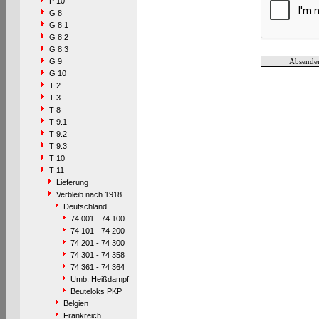
P 10
G 8
G 8.1
G 8.2
G 8.3
G 9
G 10
T 2
T 3
T 8
T 9.1
T 9.2
T 9.3
T 10
T 11
Lieferung
Verbleib nach 1918
Deutschland
74 001 - 74 100
74 101 - 74 200
74 201 - 74 300
74 301 - 74 358
74 361 - 74 364
Umb. Heißdampf
Beuteloks PKP
Belgien
Frankreich