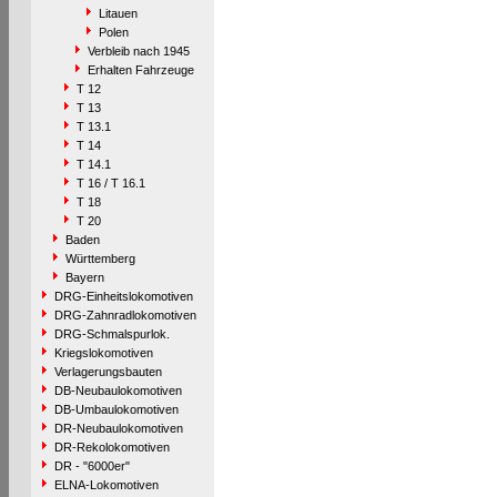
Litauen
Polen
Verbleib nach 1945
Erhalten Fahrzeuge
T 12
T 13
T 13.1
T 14
T 14.1
T 16 / T 16.1
T 18
T 20
Baden
Württemberg
Bayern
DRG-Einheitslokomotiven
DRG-Zahnradlokomotiven
DRG-Schmalspurlok.
Kriegslokomotiven
Verlagerungsbauten
DB-Neubaulokomotiven
DB-Umbaulokomotiven
DR-Neubaulokomotiven
DR-Rekolokomotiven
DR - "6000er"
ELNA-Lokomotiven