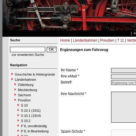
Suche
Home
|
Länderbahnen
|
Preußen
|
T 11
|
Verbl
Ergänzungen zum Fahrzeug
zur erweiterten Suche
Navigation
Ihr Name *
Geschichte & Hintergründe
Ihre eMail *
Länderbahnen
Betreff
Oldenburg
Mecklenburg
Ihre Nachricht *
Sachsen
Preußen
S 10
S 10.1 (1911)
S 10.1 (1914)
S 10.2
P 8, unvollständig
P 8, in Bearbeitung
Spam-Schutz *