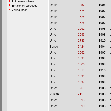
Lokbestandslisten
Union
1457
1906
p
Erhaltene Fahrzeuge
Zerlegungen
Union
1574
1907
p
Union
1525
1907
p
Union
1526
1907
p
Union
1661
1908
p
Union
1596
1908
p
Union
1786
1910
p
Borsig
5424
1904
p
Union
1561
1907
p
Union
1593
1908
p
Union
1606
1908
p
Union
1814
1910
p
Union
1691
1908
p
Union
1697
1908
p
Union
1269
1903
p
Vulcan
2151
1906
p
Union
1696
1908
p
Union
1690
1908
p