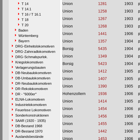
Union
1281
1903
p
T 14
T 14.1
Union
1258
1903
p
T 16 / T 16.1
Union
1267
1903
p
T 18
T 20
Union
1268
1903
p
Baden
Union
1441
1906
p
Württemberg
Bayern
Union
1357
1904
p
DRG-Einheitslokomotiven
Borsig
5435
1904
p
DRG-Zahnradlokomotiven
Union
1349
1904
p
DRG-Schmalspurlok.
Kriegslokomotiven
Borsig
5423
1904
p
Verlagerungsbauten
Union
1412
1905
p
DB-Neubaulokomotiven
DB-Umbaulokomotiven
Union
1407
1905
p
DR-Neubaulokomotiven
Union
1390
1905
p
DR-Rekolokomotiven
Hohenzollern
1936
1906
p
DR - "6000er"
ELNA-Lokomotiven
Union
1414
1905
p
Industrielokomotiven
Union
1454
1906
p
Feuerlose Lokomotiven
Sonderkonstruktionen
Union
1456
1906
p
SAAR (1920 - 1935)
Union
1455
1906
p
DB-Bestand 1968
Union
1442
1906
p
DR-Bestand 1970
Auslandsbestände
Union
1453
1906
p