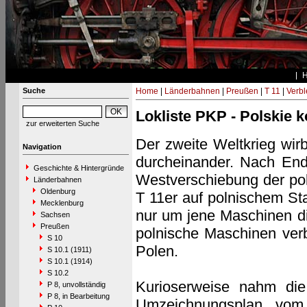
Suche
Home
|
Länderbahnen
|
Preußen
|
T 11
|
Verbl
Lokliste PKP - Polskie 
zur erweiterten Suche
Der zweite Weltkrieg wir
Navigation
durcheinander. Nach End
Geschichte & Hintergründe
Westverschiebung der pol
Länderbahnen
Oldenburg
T 11er auf polnischem St
Mecklenburg
nur um jene Maschinen di
Sachsen
Preußen
polnische Maschinen ver
S 10
Polen.
S 10.1 (1911)
S 10.1 (1914)
S 10.2
Kurioserweise nahm die 
P 8, unvollständig
P 8, in Bearbeitung
Umzeichnungsplan vom 