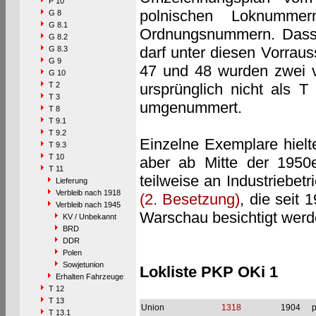
P 10
polnischen Loknumme
G 8
G 8.1
Ordnungsnummern. Dass 
G 8.2
darf unter diesen Vorraus
G 8.3
G 9
47 und 48 wurden zwei vo
G 10
T 2
ursprünglich nicht als 
T 3
umgenummert.
T 8
T 9.1
T 9.2
Einzelne Exemplare hielt
T 9.3
T 10
aber ab Mitte der 195
T 11
teilweise an Industriebetr
Lieferung
Verbleib nach 1918
(2. Besetzung)
, die seit
Verbleib nach 1945
Warschau besichtigt werd
KV / Unbekannt
BRD
DDR
Polen
Sowjetunion
Lokliste PKP OKi 1
Erhalten Fahrzeuge
T 12
T 13
Union
1318
1904
p
T 13.1