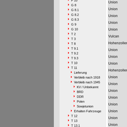
P 10
Union
G 8
Union
G 8.1
G 8.2
Union
G 8.3
Union
G 9
G 10
Union
T 2
Vulcan
T 3
Hohenzolle
T 8
T 9.1
Union
T 9.2
Union
T 9.3
T 10
Union
T 11
Hohenzolle
Lieferung
Union
Verbleib nach 1918
Verbleib nach 1945
Union
KV / Unbekannt
Union
BRD
DDR
Union
Polen
Union
Sowjetunion
Union
Erhalten Fahrzeuge
T 12
Union
T 13
Union
T 13.1