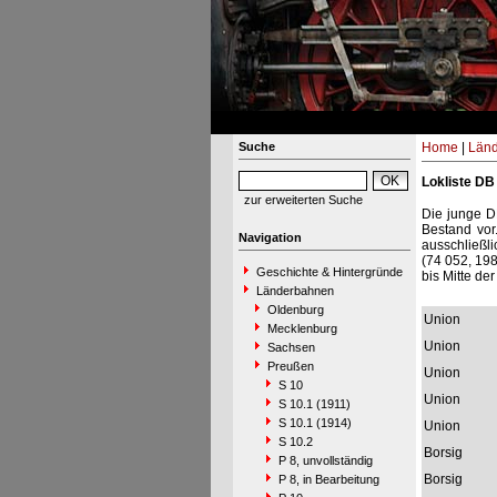
Suche
Home
|
Län
Lokliste DB
zur erweiterten Suche
Die junge D
Bestand vor
Navigation
ausschließl
(74 052, 19
Geschichte & Hintergründe
bis Mitte de
Länderbahnen
Oldenburg
Union
Mecklenburg
Union
Sachsen
Preußen
Union
S 10
Union
S 10.1 (1911)
S 10.1 (1914)
Union
S 10.2
Borsig
P 8, unvollständig
Borsig
P 8, in Bearbeitung