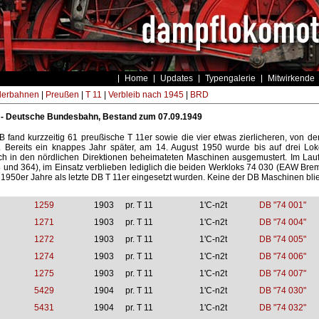
Home
Updates
Typengalerie
Mitwirkende
derbahnen
|
Preußen
|
T 11
|
Verbleib nach 1945
|
BRD
 - Deutsche Bundesbahn, Bestand zum 07.09.1949
B fand kurzzeitig 61 preußische T 11er sowie die vier etwas zierlicheren, von
. Bereits ein knappes Jahr später, am 14. August 1950 wurde bis auf drei Lo
ich in den nördlichen Direktionen beheimateten Maschinen ausgemustert. Im Laufe
8 und 364), im Einsatz verblieben lediglich die beiden Werkloks 74 030 (EAW B
r 1950er Jahre als letzte DB T 11er eingesetzt wurden. Keine der DB Maschinen blie
1259
1903
pr. T 11
1'C-n2t
DB "74 001"
1271
1903
pr. T 11
1'C-n2t
DB "74 004"
1272
1903
pr. T 11
1'C-n2t
DB "74 005"
1274
1903
pr. T 11
1'C-n2t
DB "74 006"
1275
1903
pr. T 11
1'C-n2t
DB "74 007"
5429
1904
pr. T 11
1'C-n2t
DB "74 030"
5431
1904
pr. T 11
1'C-n2t
DB "74 032"