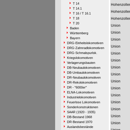
T 14
Hohenzolle
T 14.1
Hohenzolle
T 16 / T 16.1
T 18
Hohenzolle
T 20
Union
Baden
Union
Württemberg
Bayern
Union
DRG-Einheitslokomotiven
Union
DRG-Zahnradlokomotiven
DRG-Schmalspurlok.
Union
Kriegslokomotiven
Union
Verlagerungsbauten
Union
DB-Neubaulokomotiven
DB-Umbaulokomotiven
Union
DR-Neubaulokomotiven
Union
DR-Rekolokomotiven
DR - "6000er"
Union
ELNA-Lokomotiven
Union
Industrielokomotiven
Union
Feuerlose Lokomotiven
Sonderkonstruktionen
Union
SAAR (1920 - 1935)
Union
DB-Bestand 1968
DR-Bestand 1970
Union
Auslandsbestände