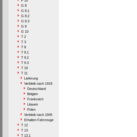
P 10
G 8
G 8.1
G 8.2
G 8.3
G 9
G 10
T 2
T 3
T 8
T 9.1
T 9.2
T 9.3
T 10
T 11
Lieferung
Verbleib nach 1918
Deutschland
Belgien
Frankreich
Litauen
Polen
Verbleib nach 1945
Erhalten Fahrzeuge
T 12
T 13
T 13.1