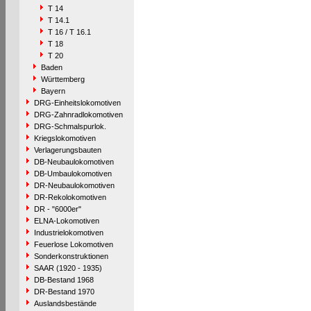
T 14
T 14.1
T 16 / T 16.1
T 18
T 20
Baden
Württemberg
Bayern
DRG-Einheitslokomotiven
DRG-Zahnradlokomotiven
DRG-Schmalspurlok.
Kriegslokomotiven
Verlagerungsbauten
DB-Neubaulokomotiven
DB-Umbaulokomotiven
DR-Neubaulokomotiven
DR-Rekolokomotiven
DR - "6000er"
ELNA-Lokomotiven
Industrielokomotiven
Feuerlose Lokomotiven
Sonderkonstruktionen
SAAR (1920 - 1935)
DB-Bestand 1968
DR-Bestand 1970
Auslandsbestände