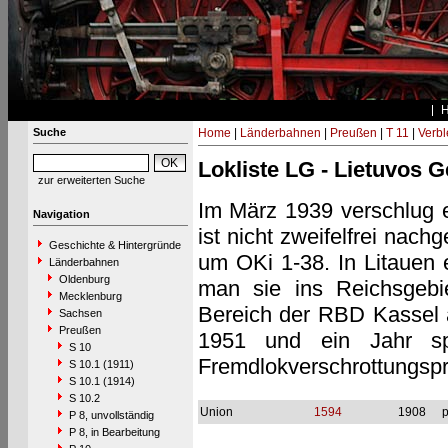
Suche
Home
|
Länderbahnen
|
Preußen
|
T 11
|
Verbl
Lokliste LG - Lietuvos G
zur erweiterten Suche
Im März 1939 verschlug es
Navigation
ist nicht zweifelfrei nac
Geschichte & Hintergründe
um OKi 1-38. In Litauen e
Länderbahnen
Oldenburg
man sie ins Reichsgebi
Mecklenburg
Bereich der RBD Kassel a
Sachsen
Preußen
1951 und ein Jahr s
S 10
Fremdlokverschrottungsp
S 10.1 (1911)
S 10.1 (1914)
S 10.2
Union
1594
1908
p
P 8, unvollständig
P 8, in Bearbeitung