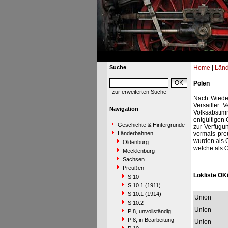
Suche
Home
|
Län
Polen
zur erweiterten Suche
Nach Wiede
Versailler 
Navigation
Volksabstim
entgültigen
Geschichte & Hintergründe
zur Verfügu
Länderbahnen
vormals pre
wurden als 
Oldenburg
welche als 
Mecklenburg
Sachsen
Preußen
Lokliste OKi
S 10
S 10.1 (1911)
S 10.1 (1914)
Union
S 10.2
Union
P 8, unvollständig
P 8, in Bearbeitung
Union