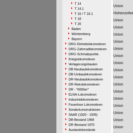
T 14
Union
T 14.1
Hohenzolle
T 16 / T 16.1
T 18
Union
T 20
Union
Baden
Württemberg
Union
Bayern
Union
DRG-Einheitslokomotiven
Union
DRG-Zahnradlokomotiven
DRG-Schmalspurlok.
Union
Kriegslokomotiven
Union
Verlagerungsbauten
DB-Neubaulokomotiven
Union
DB-Umbaulokomotiven
Union
DR-Neubaulokomotiven
Union
DR-Rekolokomotiven
DR - "6000er"
Union
ELNA-Lokomotiven
Union
Industrielokomotiven
Feuerlose Lokomotiven
Union
Sonderkonstruktionen
Union
SAAR (1920 - 1935)
DB-Bestand 1968
Union
DR-Bestand 1970
Union
Auslandsbestände