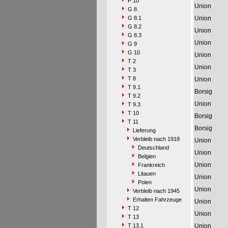
P 10
Union
G 8
G 8.1
Union
G 8.2
Union
G 8.3
Union
G 9
G 10
Union
T 2
Union
T 3
T 8
Union
T 9.1
Borsig
T 9.2
Union
T 9.3
T 10
Borsig
T 11
Borsig
Lieferung
Verbleib nach 1918
Union
Deutschland
Union
Belgien
Union
Frankreich
Litauen
Union
Polen
Union
Verbleib nach 1945
Erhalten Fahrzeuge
Union
T 12
Union
T 13
T 13.1
Union