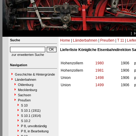
Suche
Home
|
Länderbahnen
|
Preußen
|
T 11
|
Liefe
Lieferliste Königliche Eisenbahndirektion 
zur erweiterten Suche
Hohenzollern
1980
1906
p
Navigation
Hohenzollern
1981
1906
p
Geschichte & Hintergründe
Union
1498
1906
p
Länderbahnen
Oldenburg
Union
1499
1906
p
Mecklenburg
Sachsen
Preußen
S 10
S 10.1 (1911)
S 10.1 (1914)
S 10.2
P 8, unvollständig
P 8, in Bearbeitung