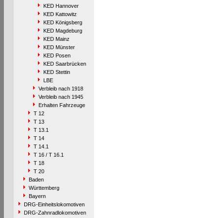
KED Hannover
KED Kattowitz
KED Königsberg
KED Magdeburg
KED Mainz
KED Münster
KED Posen
KED Saarbrücken
KED Stettin
LBE
Verbleib nach 1918
Verbleib nach 1945
Erhalten Fahrzeuge
T 12
T 13
T 13.1
T 14
T 14.1
T 16 / T 16.1
T 18
T 20
Baden
Württemberg
Bayern
DRG-Einheitslokomotiven
DRG-Zahnradlokomotiven