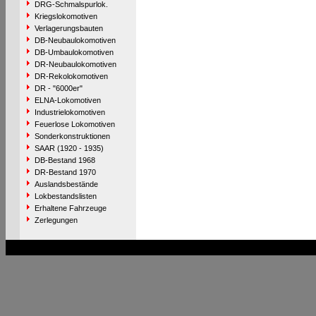
DRG-Schmalspurlok.
Kriegslokomotiven
Verlagerungsbauten
DB-Neubaulokomotiven
DB-Umbaulokomotiven
DR-Neubaulokomotiven
DR-Rekolokomotiven
DR - "6000er"
ELNA-Lokomotiven
Industrielokomotiven
Feuerlose Lokomotiven
Sonderkonstruktionen
SAAR (1920 - 1935)
DB-Bestand 1968
DR-Bestand 1970
Auslandsbestände
Lokbestandslisten
Erhaltene Fahrzeuge
Zerlegungen