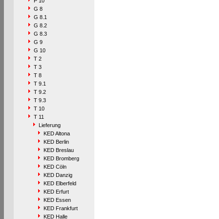
P 10
G 8
G 8.1
G 8.2
G 8.3
G 9
G 10
T 2
T 3
T 8
T 9.1
T 9.2
T 9.3
T 10
T 11
Lieferung
KED Altona
KED Berlin
KED Breslau
KED Bromberg
KED Cöln
KED Danzig
KED Elberfeld
KED Erfurt
KED Essen
KED Frankfurt
KED Halle