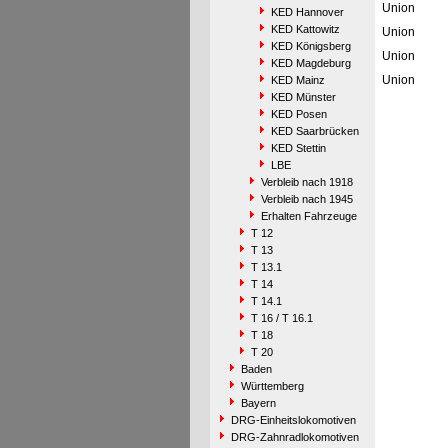
Union
KED Hannover
KED Kattowitz
Union
KED Königsberg
Union
KED Magdeburg
Union
KED Mainz
KED Münster
KED Posen
KED Saarbrücken
KED Stettin
LBE
Verbleib nach 1918
Verbleib nach 1945
Erhalten Fahrzeuge
T 12
T 13
T 13.1
T 14
T 14.1
T 16 / T 16.1
T 18
T 20
Baden
Württemberg
Bayern
DRG-Einheitslokomotiven
DRG-Zahnradlokomotiven