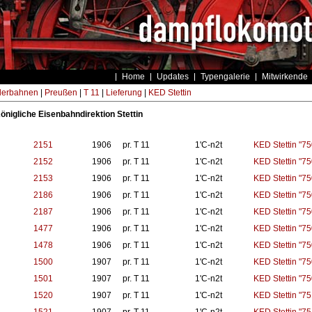
Home
Updates
Typengalerie
Mitwirkende
derbahnen
|
Preußen
|
T 11
|
Lieferung
|
KED Stettin
Königliche Eisenbahndirektion Stettin
2151
1906
pr. T 11
1'C-n2t
KED Stettin "75
2152
1906
pr. T 11
1'C-n2t
KED Stettin "75
2153
1906
pr. T 11
1'C-n2t
KED Stettin "75
2186
1906
pr. T 11
1'C-n2t
KED Stettin "75
2187
1906
pr. T 11
1'C-n2t
KED Stettin "75
1477
1906
pr. T 11
1'C-n2t
KED Stettin "75
1478
1906
pr. T 11
1'C-n2t
KED Stettin "75
1500
1907
pr. T 11
1'C-n2t
KED Stettin "75
1501
1907
pr. T 11
1'C-n2t
KED Stettin "75
1520
1907
pr. T 11
1'C-n2t
KED Stettin "75