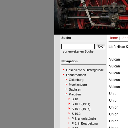
Suche
Home
|
Län
Lieferliste 
zur erweiterten Suche
Vulcan
Navigation
Vulcan
Geschichte & Hintergründe
Vulcan
Länderbahnen
Oldenburg
Vulcan
Mecklenburg
Vulcan
Sachsen
Union
Preußen
S 10
Union
S 10.1 (1911)
Union
S 10.1 (1914)
S 10.2
Union
P 8, unvollständig
Union
P 8, in Bearbeitung