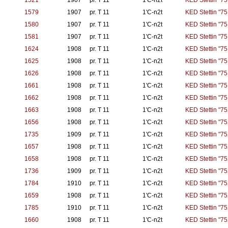
1521
1907
pr. T 11
1'C-n2t
KED Stettin "751
1579
1907
pr. T 11
1'C-n2t
KED Stettin "75
1580
1907
pr. T 11
1'C-n2t
KED Stettin "75
1581
1907
pr. T 11
1'C-n2t
KED Stettin "75
1624
1908
pr. T 11
1'C-n2t
KED Stettin "75
1625
1908
pr. T 11
1'C-n2t
KED Stettin "75
1626
1908
pr. T 11
1'C-n2t
KED Stettin "75
1661
1908
pr. T 11
1'C-n2t
KED Stettin "75
1662
1908
pr. T 11
1'C-n2t
KED Stettin "75
1663
1908
pr. T 11
1'C-n2t
KED Stettin "75
1656
1908
pr. T 11
1'C-n2t
KED Stettin "75
1735
1909
pr. T 11
1'C-n2t
KED Stettin "75
1657
1908
pr. T 11
1'C-n2t
KED Stettin "75
1658
1908
pr. T 11
1'C-n2t
KED Stettin "75
1736
1909
pr. T 11
1'C-n2t
KED Stettin "75
1784
1910
pr. T 11
1'C-n2t
KED Stettin "75
1659
1908
pr. T 11
1'C-n2t
KED Stettin "75
1785
1910
pr. T 11
1'C-n2t
KED Stettin "75
1660
1908
pr. T 11
1'C-n2t
KED Stettin "75