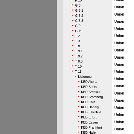
Union
P 10
G 8
Union
G 8.1
Union
G 8.2
G 8.3
Union
G 9
Union
G 10
Union
T 2
T 3
Union
T 8
Union
T 9.1
T 9.2
Union
T 9.3
Union
T 10
T 11
Union
Lieferung
Union
KED Altona
Union
KED Berlin
KED Breslau
Union
KED Bromberg
Union
KED Cöln
KED Danzig
Union
KED Elberfeld
Union
KED Erfurt
Union
KED Essen
KED Frankfurt
Union
KED Halle