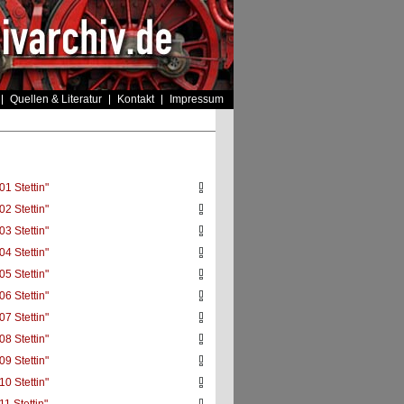
Quellen & Literatur
Kontakt
Impressum
01 Stettin"
02 Stettin"
03 Stettin"
04 Stettin"
05 Stettin"
06 Stettin"
07 Stettin"
08 Stettin"
09 Stettin"
10 Stettin"