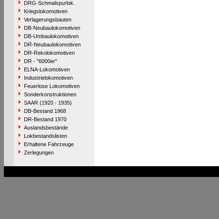
DRG-Schmalspurlok.
Kriegslokomotiven
Verlagerungsbauten
DB-Neubaulokomotiven
DB-Umbaulokomotiven
DR-Neubaulokomotiven
DR-Rekolokomotiven
DR - "6000er"
ELNA-Lokomotiven
Industrielokomotiven
Feuerlose Lokomotiven
Sonderkonstruktionen
SAAR (1920 - 1935)
DB-Bestand 1968
DR-Bestand 1970
Auslandsbestände
Lokbestandslisten
Erhaltene Fahrzeuge
Zerlegungen