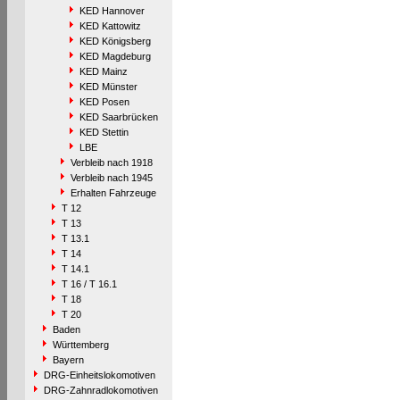
KED Hannover
KED Kattowitz
KED Königsberg
KED Magdeburg
KED Mainz
KED Münster
KED Posen
KED Saarbrücken
KED Stettin
LBE
Verbleib nach 1918
Verbleib nach 1945
Erhalten Fahrzeuge
T 12
T 13
T 13.1
T 14
T 14.1
T 16 / T 16.1
T 18
T 20
Baden
Württemberg
Bayern
DRG-Einheitslokomotiven
DRG-Zahnradlokomotiven