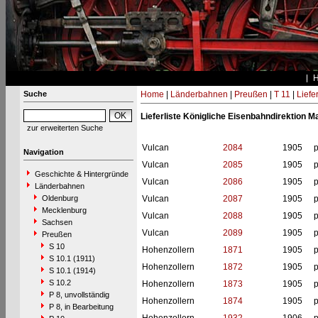
Suche
Home
|
Länderbahnen
|
Preußen
|
T 11
|
Liefe
Lieferliste Königliche Eisenbahndirektion M
zur erweiterten Suche
Vulcan
2084
1905
p
Navigation
Vulcan
2085
1905
p
Geschichte & Hintergründe
Vulcan
2086
1905
p
Länderbahnen
Oldenburg
Vulcan
2087
1905
p
Mecklenburg
Vulcan
2088
1905
p
Sachsen
Vulcan
2089
1905
p
Preußen
S 10
Hohenzollern
1871
1905
p
S 10.1 (1911)
Hohenzollern
1872
1905
p
S 10.1 (1914)
S 10.2
Hohenzollern
1873
1905
p
P 8, unvollständig
Hohenzollern
1874
1905
p
P 8, in Bearbeitung