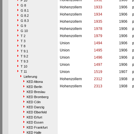
Hohenzollern
1932
1906
p
P 10
G 8
Hohenzollern
1933
1906
p
G 8.1
Hohenzollern
1934
1906
p
G 8.2
G 8.3
Hohenzollern
1935
1906
p
G 9
Hohenzollern
1978
1906
p
G 10
Hohenzollern
1979
1906
p
T 2
T 3
Union
1494
1906
p
T 8
Union
1495
1906
p
T 9.1
T 9.2
Union
1496
1906
p
T 9.3
Union
1497
1906
p
T 10
T 11
Union
1519
1907
p
Lieferung
Hohenzollern
2312
1908
p
KED Altona
Hohenzollern
2313
1908
p
KED Berlin
KED Breslau
KED Bromberg
KED Cöln
KED Danzig
KED Elberfeld
KED Erfurt
KED Essen
KED Frankfurt
KED Halle