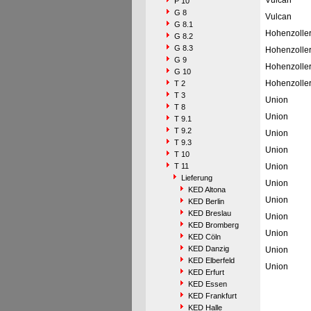
Vulcan
P 10
G 8
Vulcan
G 8.1
Hohenzolle
G 8.2
G 8.3
Hohenzolle
G 9
Hohenzolle
G 10
Hohenzolle
T 2
T 3
Union
T 8
Union
T 9.1
T 9.2
Union
T 9.3
Union
T 10
T 11
Union
Lieferung
Union
KED Altona
Union
KED Berlin
KED Breslau
Union
KED Bromberg
Union
KED Cöln
KED Danzig
Union
KED Elberfeld
Union
KED Erfurt
KED Essen
KED Frankfurt
KED Halle