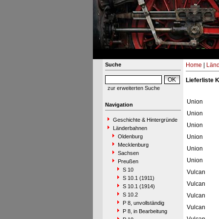
Suche
Home
|
Län
Lieferliste 
zur erweiterten Suche
Union
Navigation
Union
Geschichte & Hintergründe
Union
Länderbahnen
Oldenburg
Union
Mecklenburg
Union
Sachsen
Union
Preußen
S 10
Vulcan
S 10.1 (1911)
Vulcan
S 10.1 (1914)
S 10.2
Vulcan
P 8, unvollständig
Vulcan
P 8, in Bearbeitung