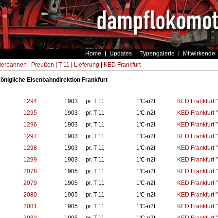
Home
Updates
Typengalerie
Mitwirkende
derbahnen
|
Preußen
|
T 11
|
Lieferung
|
KED Frankfurt
Königliche Eisenbahndirektion Frankfurt
1294
1903
pr. T 11
1'C-n2t
KED Frankfurt "
1295
1903
pr. T 11
1'C-n2t
KED Frankfurt "
1296
1903
pr. T 11
1'C-n2t
KED Frankfurt "
1297
1903
pr. T 11
1'C-n2t
KED Frankfurt "
1298
1903
pr. T 11
1'C-n2t
KED Frankfurt "
1299
1903
pr. T 11
1'C-n2t
KED Frankfurt "
2078
1905
pr. T 11
1'C-n2t
KED Frankfurt "
2079
1905
pr. T 11
1'C-n2t
KED Frankfurt "
2080
1905
pr. T 11
1'C-n2t
KED Frankfurt "
2081
1905
pr. T 11
1'C-n2t
KED Frankfurt "