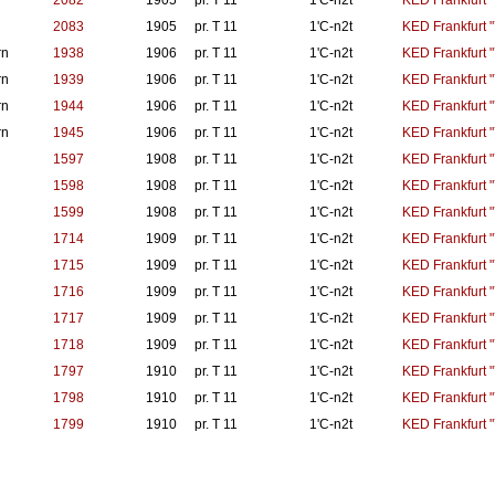
2082
1905
pr. T 11
1'C-n2t
KED Frankfurt "
2083
1905
pr. T 11
1'C-n2t
KED Frankfurt "
rn
1938
1906
pr. T 11
1'C-n2t
KED Frankfurt "
rn
1939
1906
pr. T 11
1'C-n2t
KED Frankfurt "
rn
1944
1906
pr. T 11
1'C-n2t
KED Frankfurt "
rn
1945
1906
pr. T 11
1'C-n2t
KED Frankfurt "
1597
1908
pr. T 11
1'C-n2t
KED Frankfurt "
1598
1908
pr. T 11
1'C-n2t
KED Frankfurt "
1599
1908
pr. T 11
1'C-n2t
KED Frankfurt "
1714
1909
pr. T 11
1'C-n2t
KED Frankfurt "
1715
1909
pr. T 11
1'C-n2t
KED Frankfurt "
1716
1909
pr. T 11
1'C-n2t
KED Frankfurt "
1717
1909
pr. T 11
1'C-n2t
KED Frankfurt "
1718
1909
pr. T 11
1'C-n2t
KED Frankfurt "
1797
1910
pr. T 11
1'C-n2t
KED Frankfurt "
1798
1910
pr. T 11
1'C-n2t
KED Frankfurt "
1799
1910
pr. T 11
1'C-n2t
KED Frankfurt "