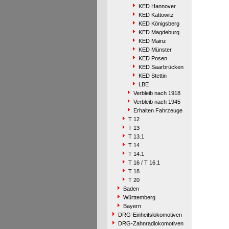
KED Hannover
KED Kattowitz
KED Königsberg
KED Magdeburg
KED Mainz
KED Münster
KED Posen
KED Saarbrücken
KED Stettin
LBE
Verbleib nach 1918
Verbleib nach 1945
Erhalten Fahrzeuge
T 12
T 13
T 13.1
T 14
T 14.1
T 16 / T 16.1
T 18
T 20
Baden
Württemberg
Bayern
DRG-Einheitslokomotiven
DRG-Zahnradlokomotiven