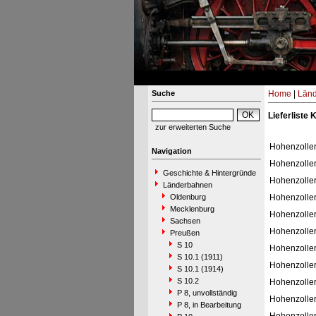
Suche
Home
|
Län
Lieferliste 
zur erweiterten Suche
Hohenzolle
Navigation
Hohenzolle
Geschichte & Hintergründe
Hohenzolle
Länderbahnen
Oldenburg
Hohenzolle
Mecklenburg
Hohenzolle
Sachsen
Hohenzolle
Preußen
S 10
Hohenzolle
S 10.1 (1911)
Hohenzolle
S 10.1 (1914)
S 10.2
Hohenzolle
P 8, unvollständig
Hohenzolle
P 8, in Bearbeitung