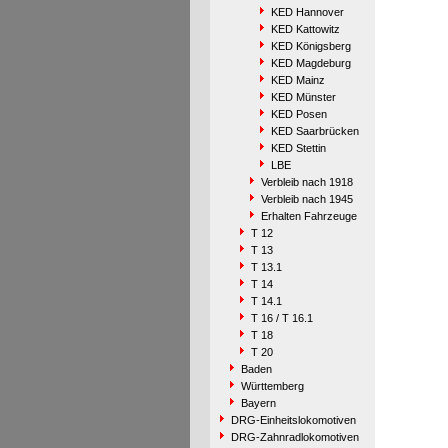
KED Hannover
KED Kattowitz
KED Königsberg
KED Magdeburg
KED Mainz
KED Münster
KED Posen
KED Saarbrücken
KED Stettin
LBE
Verbleib nach 1918
Verbleib nach 1945
Erhalten Fahrzeuge
T 12
T 13
T 13.1
T 14
T 14.1
T 16 / T 16.1
T 18
T 20
Baden
Württemberg
Bayern
DRG-Einheitslokomotiven
DRG-Zahnradlokomotiven