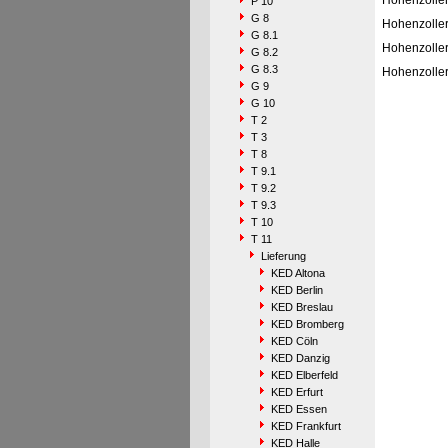
Hohenzolle
P 10
G 8
Hohenzolle
G 8.1
Hohenzolle
G 8.2
G 8.3
Hohenzolle
G 9
G 10
T 2
T 3
T 8
T 9.1
T 9.2
T 9.3
T 10
T 11
Lieferung
KED Altona
KED Berlin
KED Breslau
KED Bromberg
KED Cöln
KED Danzig
KED Elberfeld
KED Erfurt
KED Essen
KED Frankfurt
KED Halle