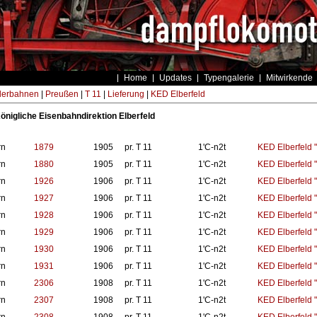
Home
Updates
Typengalerie
Mitwirkende
derbahnen
|
Preußen
|
T 11
|
Lieferung
|
KED Elberfeld
Königliche Eisenbahndirektion Elberfeld
rn
1879
1905
pr. T 11
1'C-n2t
KED Elberfeld "
rn
1880
1905
pr. T 11
1'C-n2t
KED Elberfeld "
rn
1926
1906
pr. T 11
1'C-n2t
KED Elberfeld "
rn
1927
1906
pr. T 11
1'C-n2t
KED Elberfeld "
rn
1928
1906
pr. T 11
1'C-n2t
KED Elberfeld "
rn
1929
1906
pr. T 11
1'C-n2t
KED Elberfeld "
rn
1930
1906
pr. T 11
1'C-n2t
KED Elberfeld "
rn
1931
1906
pr. T 11
1'C-n2t
KED Elberfeld "
rn
2306
1908
pr. T 11
1'C-n2t
KED Elberfeld "
rn
2307
1908
pr. T 11
1'C-n2t
KED Elberfeld "