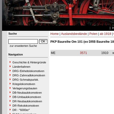
Suche
Home
|
Auslandsbestände
|
Polen
|
ab 1918
|
PKP Baureihe Om 101 (ex DRB Baureihe 18
zur erweiterten Suche
ME
3571
1910
w
Navigation
Geschichte & Hintergründe
Länderbahnen
DRG-Einheitslokomotiven
DRG-Zahnradlokomotiven
DRG-Schmalspurlok.
Kriegslokomotiven
Verlagerungsbauten
DB-Neubaulokomotiven
DB-Umbaulokomotiven
DR-Neubaulokomotiven
DR-Rekolokomotiven
DR - "6000er"