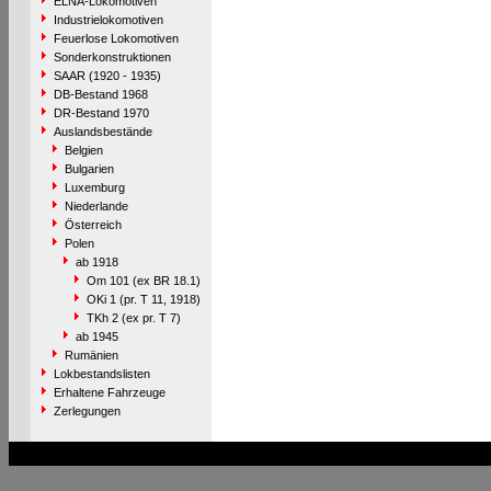
ELNA-Lokomotiven
Industrielokomotiven
Feuerlose Lokomotiven
Sonderkonstruktionen
SAAR (1920 - 1935)
DB-Bestand 1968
DR-Bestand 1970
Auslandsbestände
Belgien
Bulgarien
Luxemburg
Niederlande
Österreich
Polen
ab 1918
Om 101 (ex BR 18.1)
OKi 1 (pr. T 11, 1918)
TKh 2 (ex pr. T 7)
ab 1945
Rumänien
Lokbestandslisten
Erhaltene Fahrzeuge
Zerlegungen