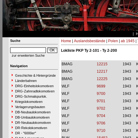
Suche
Home
|
Auslandsbestände
|
Polen
|
ab 1945
|
Lokliste PKP Ty 2-101 - Ty 2-200
zur erweiterten Suche
BMAG
12215
1943
Navigation
BMAG
12217
1943
Geschichte & Hintergründe
BMAG
12225
1943
Länderbahnen
DRG-Einheitslokomotiven
WLF
9699
1943
DRG-Zahnradlokomotiven
WLF
9700
1943
DRG-Schmalspurlok.
WLF
9701
1943
Kriegslokomotiven
Verlagerungsbauten
WLF
9702
1943
DB-Neubaulokomotiven
WLF
9704
1943
DB-Umbaulokomotiven
DR-Neubaulokomotiven
WLF
9706
1943
DR-Rekolokomotiven
WLF
9710
1943
DR - "6000er"