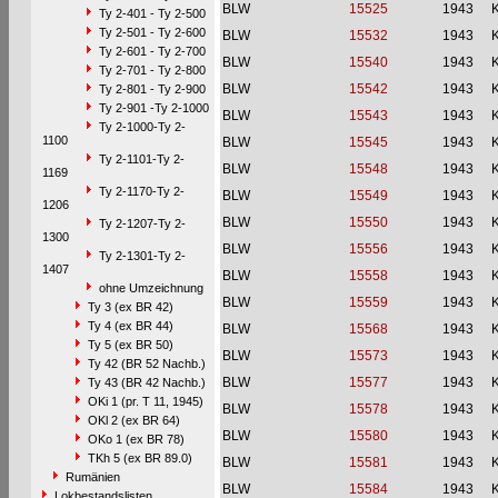
BLW
15525
1943
Ty 2-401 - Ty 2-500
Ty 2-501 - Ty 2-600
BLW
15532
1943
Ty 2-601 - Ty 2-700
BLW
15540
1943
Ty 2-701 - Ty 2-800
BLW
15542
1943
Ty 2-801 - Ty 2-900
Ty 2-901 -Ty 2-1000
BLW
15543
1943
Ty 2-1000-Ty 2-
1100
BLW
15545
1943
Ty 2-1101-Ty 2-
BLW
15548
1943
1169
Ty 2-1170-Ty 2-
BLW
15549
1943
1206
BLW
15550
1943
Ty 2-1207-Ty 2-
1300
BLW
15556
1943
Ty 2-1301-Ty 2-
1407
BLW
15558
1943
ohne Umzeichnung
BLW
15559
1943
Ty 3 (ex BR 42)
Ty 4 (ex BR 44)
BLW
15568
1943
Ty 5 (ex BR 50)
BLW
15573
1943
Ty 42 (BR 52 Nachb.)
BLW
15577
1943
Ty 43 (BR 42 Nachb.)
OKi 1 (pr. T 11, 1945)
BLW
15578
1943
OKl 2 (ex BR 64)
BLW
15580
1943
OKo 1 (ex BR 78)
TKh 5 (ex BR 89.0)
BLW
15581
1943
Rumänien
BLW
15584
1943
Lokbestandslisten