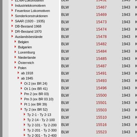
BLW
15452
1943
ELNA-Lokomotiven
Industrielokomotiven
BLW
15467
1943
Feuerlose Lokomotiven
BLW
15469
1943
Sonderkonstruktionen
SAAR (1920 - 1935)
BLW
15473
1943
DB-Bestand 1968
BLW
15474
1943
DR-Bestand 1970
BLW
15478
1943
Auslandsbestände
Belgien
BLW
15482
1943
Bulgarien
BLW
15484
1943
Luxemburg
Niederlande
BLW
15485
1943
Österreich
BLW
15487
1943
Polen
ab 1918
BLW
15491
1943
ab 1945
BLW
15493
1943
Oi 2 (ex BR 24)
BLW
15496
1943
Ot 1 (ex BR 41)
Pm 2 (ex BR 03)
BLW
15500
1943
Pm 3 (ex BR 03.10)
BLW
15501
1943
Pt 1 (ex BR 39)
Ty 2 (ex BR 52)
BLW
15503
1943
Ty 2-1 - Ty 2-13
BLW
15510
1943
Ty 2-14 - Ty 2-100
BLW
15516
1943
Ty 2-101 - Ty 2-200
Ty 2-201 - Ty 2-300
BLW
15523
1943
Ty 2-301 - Ty 2-400