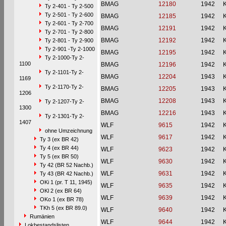
BMAG
12180
1942
Ty 2-401 - Ty 2-500
Ty 2-501 - Ty 2-600
BMAG
12185
1942
Ty 2-601 - Ty 2-700
BMAG
12191
1942
Ty 2-701 - Ty 2-800
BMAG
12192
1942
Ty 2-801 - Ty 2-900
Ty 2-901 -Ty 2-1000
BMAG
12195
1942
Ty 2-1000-Ty 2-
1100
BMAG
12196
1942
Ty 2-1101-Ty 2-
BMAG
12204
1943
1169
Ty 2-1170-Ty 2-
BMAG
12205
1943
1206
BMAG
12208
1943
Ty 2-1207-Ty 2-
1300
BMAG
12216
1943
Ty 2-1301-Ty 2-
1407
WLF
9615
1942
ohne Umzeichnung
WLF
9617
1942
Ty 3 (ex BR 42)
Ty 4 (ex BR 44)
WLF
9623
1942
Ty 5 (ex BR 50)
WLF
9630
1942
Ty 42 (BR 52 Nachb.)
WLF
9631
1942
Ty 43 (BR 42 Nachb.)
OKi 1 (pr. T 11, 1945)
WLF
9635
1942
OKl 2 (ex BR 64)
WLF
9639
1942
OKo 1 (ex BR 78)
TKh 5 (ex BR 89.0)
WLF
9640
1942
Rumänien
WLF
9644
1942
Lokbestandslisten