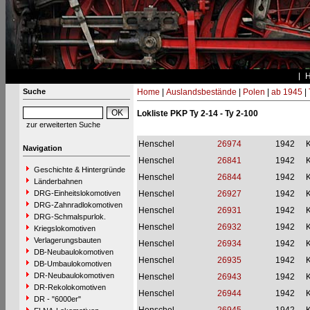
Suche
Home
|
Auslandsbestände
|
Polen
|
ab 1945
|
Lokliste PKP Ty 2-14 - Ty 2-100
zur erweiterten Suche
Henschel
26974
1942
Navigation
Henschel
26841
1942
Geschichte & Hintergründe
Henschel
26844
1942
Länderbahnen
DRG-Einheitslokomotiven
Henschel
26927
1942
DRG-Zahnradlokomotiven
Henschel
26931
1942
DRG-Schmalspurlok.
Henschel
26932
1942
Kriegslokomotiven
Verlagerungsbauten
Henschel
26934
1942
DB-Neubaulokomotiven
Henschel
26935
1942
DB-Umbaulokomotiven
DR-Neubaulokomotiven
Henschel
26943
1942
DR-Rekolokomotiven
Henschel
26944
1942
DR - "6000er"