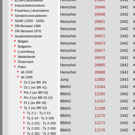
Henschel
26945
1942
ELNA-Lokomotiven
Industrielokomotiven
Henschel
26946
1942
Feuerlose Lokomotiven
Henschel
26948
1942
Sonderkonstruktionen
SAAR (1920 - 1935)
Henschel
26951
1942
DB-Bestand 1968
Henschel
26965
1942
DR-Bestand 1970
Henschel
26971
1942
Auslandsbestände
Belgien
Henschel
26973
1942
Bulgarien
Henschel
26977
1942
Luxemburg
Niederlande
Henschel
26978
1942
Österreich
Henschel
26985
1942
Polen
ab 1918
Henschel
26988
1942
ab 1945
Jung
11093
1943
Oi 2 (ex BR 24)
BMAG
12164
1942
Ot 1 (ex BR 41)
Pm 2 (ex BR 03)
BMAG
12165
1942
Pm 3 (ex BR 03.10)
BMAG
12167
1942
Pt 1 (ex BR 39)
Ty 2 (ex BR 52)
BMAG
12168
1942
Ty 2-1 - Ty 2-13
BMAG
12170
1942
Ty 2-14 - Ty 2-100
BMAG
12171
1942
Ty 2-101 - Ty 2-200
Ty 2-201 - Ty 2-300
BMAG
12176
1942
Ty 2-301 - Ty 2-400