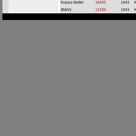
Krauss-Maffei
16433
1943
BMAG
12206
1943