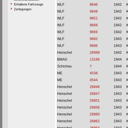
Erhaltene Fahrzeuge
WLF
9646
1942
Zerlegungen
WLF
9648
1942
WLF
9651
1942
WLF
9668
1942
WLF
9669
1942
WLF
9682
1943
WLF
9686
1943
Henschel
26999
1942
BMAG
13166
1944
Schichau
?
1944
ME
4538
1943
ME
4544
1943
Henschel
26846
1943
Henschel
26847
1943
Henschel
26851
1943
Henschel
26856
1943
Henschel
26860
1943
Henschel
26862
1943