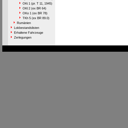
OKi 1 (pr. T 11, 1945)
OKl 2 (ex BR 64)
OKo 1 (ex BR 78)
TKh 5 (ex BR 89.0)
Rumänien
Lokbestandslisten
Erhaltene Fahrzeuge
Zerlegungen