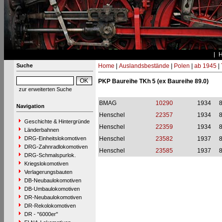
Suche
Home
|
Auslandsbestände
|
Polen
|
ab 1945
|
PKP Baureihe TKh 5 (ex Baureihe 89.0)
zur erweiterten Suche
BMAG
10290
1934
8
Navigation
Henschel
22357
1934
8
Geschichte & Hintergründe
Henschel
22359
1934
8
Länderbahnen
DRG-Einheitslokomotiven
Henschel
23582
1937
8
DRG-Zahnradlokomotiven
Henschel
23585
1937
8
DRG-Schmalspurlok.
Kriegslokomotiven
Verlagerungsbauten
DB-Neubaulokomotiven
DB-Umbaulokomotiven
DR-Neubaulokomotiven
DR-Rekolokomotiven
DR - "6000er"