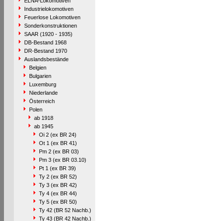
ELNA-Lokomotiven
Industrielokomotiven
Feuerlose Lokomotiven
Sonderkonstruktionen
SAAR (1920 - 1935)
DB-Bestand 1968
DR-Bestand 1970
Auslandsbestände
Belgien
Bulgarien
Luxemburg
Niederlande
Österreich
Polen
ab 1918
ab 1945
Oi 2 (ex BR 24)
Ot 1 (ex BR 41)
Pm 2 (ex BR 03)
Pm 3 (ex BR 03.10)
Pt 1 (ex BR 39)
Ty 2 (ex BR 52)
Ty 3 (ex BR 42)
Ty 4 (ex BR 44)
Ty 5 (ex BR 50)
Ty 42 (BR 52 Nachb.)
Ty 43 (BR 42 Nachb.)