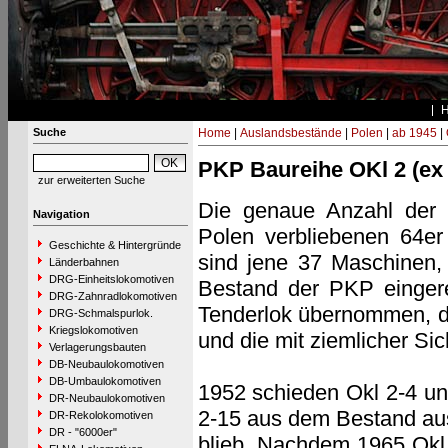
Suche
Home
|
Auslandsbestände
|
Polen
|
ab 1945
|
PKP Baureihe OKl 2 (ex
zur erweiterten Suche
Die genaue Anzahl der 
Navigation
Polen verbliebenen 64er
Geschichte & Hintergründe
sind jene 37 Maschinen,
Länderbahnen
DRG-Einheitslokomotiven
Bestand der PKP eingere
DRG-Zahnradlokomotiven
Tenderlok übernommen, d
DRG-Schmalspurlok.
Kriegslokomotiven
und die mit ziemlicher Si
Verlagerungsbauten
DB-Neubaulokomotiven
DB-Umbaulokomotiven
1952 schieden Okl 2-4 un
DR-Neubaulokomotiven
2-15 aus dem Bestand aus
DR-Rekolokomotiven
DR - "6000er"
blieb. Nachdem 1965 Okl