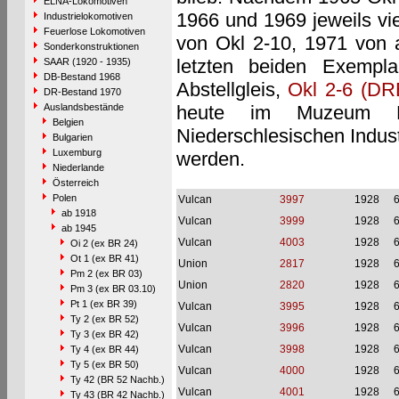
ELNA-Lokomotiven
1966 und 1969 jeweils vie
Industrielokomotiven
Feuerlose Lokomotiven
von Okl 2-10, 1971 von 
Sonderkonstruktionen
letzten beiden Exempl
SAAR (1920 - 1935)
DB-Bestand 1968
Abstellgleis,
Okl 2-6 (DR
DR-Bestand 1970
Auslandsbestände
heute im Muzeum Pr
Belgien
Niederschlesischen Indus
Bulgarien
Luxemburg
werden.
Niederlande
Österreich
Polen
Vulcan
3997
1928
ab 1918
Vulcan
3999
1928
ab 1945
Vulcan
4003
1928
Oi 2 (ex BR 24)
Ot 1 (ex BR 41)
Union
2817
1928
Pm 2 (ex BR 03)
Union
2820
1928
Pm 3 (ex BR 03.10)
Pt 1 (ex BR 39)
Vulcan
3995
1928
Ty 2 (ex BR 52)
Vulcan
3996
1928
Ty 3 (ex BR 42)
Vulcan
3998
1928
Ty 4 (ex BR 44)
Ty 5 (ex BR 50)
Vulcan
4000
1928
Ty 42 (BR 52 Nachb.)
Vulcan
4001
1928
Ty 43 (BR 42 Nachb.)