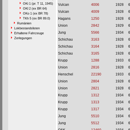
OKi 1 (pr. T 11, 1945)
Vulcan
4006
1928
OKl 2 (ex BR 64)
Vulcan
4009
1928
OKo 1 (ex BR 78)
TKh 5 (ex BR 89.0)
Hagans
1250
1928
Rumänien
Union
2842
1929
Lokbestandslisten
Jung
5566
1934
Erhaltene Fahrzeuge
Zerlegungen
Schichau
3163
1928
Schichau
3164
1928
Schichau
3165
1928
Krupp
1288
1933
Union
2816
1928
Henschel
22190
1933
Union
2804
1928
Union
2821
1928
Krupp
1312
1934
Krupp
1313
1934
Krupp
1317
1934
Jung
5510
1934
Jung
5512
1934